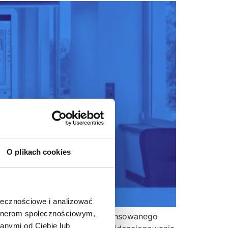
O plikach cookies
ołecznościowe i analizować
artnerom społecznościowym,
ńczyła proces wdrożenia zaawansowanego
anymi od Ciebie lub