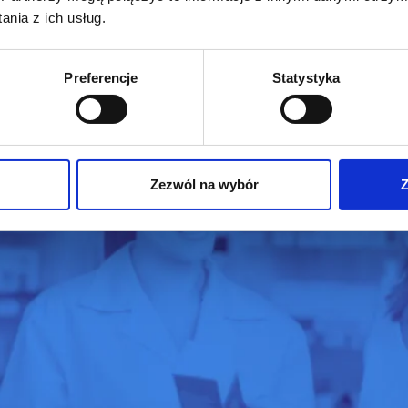
amowania produkcji – ASPROVA APS oraz systemu XPRIME
nia z ich usług.
do zarządzania produkcją w spółce jest kolejnym krokiem 
szając […]
ax
Preferencje
Statystyka
Zezwól na wybór
Z