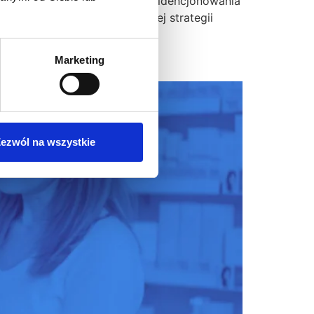
R.MES do monitorowania i ewidencjonowania
w konsekwentnie realizowanej strategii
Marketing
ezwól na wszystkie