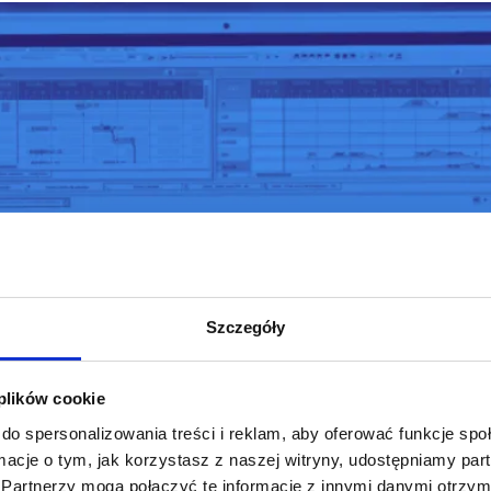
Szczegóły
 plików cookie
do spersonalizowania treści i reklam, aby oferować funkcje sp
ormacje o tym, jak korzystasz z naszej witryny, udostępniamy p
a wchodząca w skład Grupy Azoty S.A., z sukcesem zako
Partnerzy mogą połączyć te informacje z innymi danymi otrzym