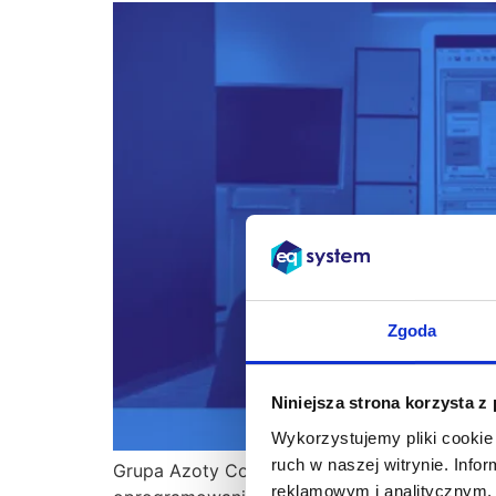
Zgoda
Niniejsza strona korzysta z
Wykorzystujemy pliki cookie 
ruch w naszej witrynie. Inf
Grupa Azoty Compounding Sp. z o.o., spółk
reklamowym i analitycznym. 