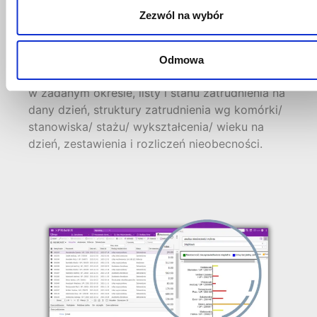
działania w zakresie HR, dostarczając m.in.:
Zezwól na wybór
zestawienia listy płac, pasków, miesięczne
zestawienia naliczonego podatku, zestawienia
potrąceń, dodatków, dodatków ZFŚS, premii,
Odmowa
zestawienia osób zatrudnionych/ zwolnionych
w zadanym okresie, listy i stanu zatrudnienia na
dany dzień, struktury zatrudnienia wg komórki/
stanowiska/ stażu/ wykształcenia/ wieku na
dzień, zestawienia i rozliczeń nieobecności.