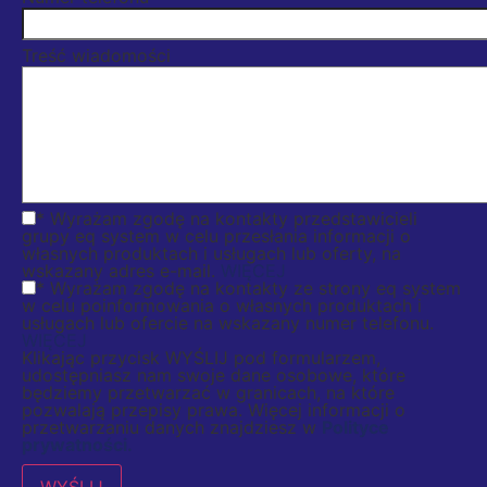
Treść wiadomości
* Wyrażam zgodę na kontakty przedstawicieli
grupy eq system w celu przesłania informacji o
własnych produktach i usługach lub oferty, na
wskazany adres e-mail.
WIĘCEJ
* Wyrażam zgodę na kontakty ze strony eq system
w celu poinformowania o własnych produktach i
usługach lub ofercie na wskazany numer telefonu.
WIĘCEJ
Klikając przycisk WYŚLIJ pod formularzem,
udostępniasz nam swoje dane osobowe, które
będziemy przetwarzać w granicach, na które
pozwalają przepisy prawa. Więcej informacji o
przetwarzaniu danych znajdziesz w
Polityce
prywatności.