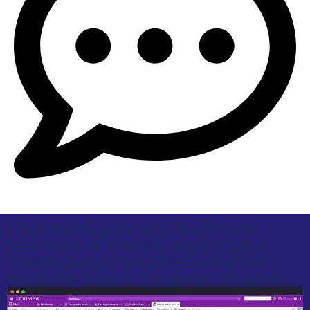
Usprawnij procesy kadrowo-
płacowe w swojej organizacji,
zwiększając bezpieczeństwo i
wygodę pracy Twojego zespołu.