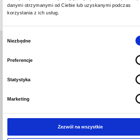
wybranej instytucji finansowej.
danymi otrzymanymi od Ciebie lub uzyskanymi podczas
korzystania z ich usług.
Wybór
Niezbędne
zgody
Podejmuj trafne decyzje
Preferencje
bazując na analityce
kadrowo-płacowej
dostępnej od ręki
Statystyka
Dzięki informacji dostępnej online, użytkownik
Marketing
w
XPRIMER.PAYROLL
ma możliwość
wygenerowania raportów, pomagających w
podejmowaniu strategicznych decyzji w
przedsiębiorstwie.
Zezwól na wszystkie
Oprogramowanie XPRIMER.PAYROLL
wspiera