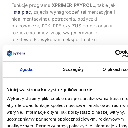
Funkcje programu
XPRIMER.PAYROLL
, takie jak
lista płac
, zajęcia wynagrodzeń (alimentacyjne i
niealimentacyjne), potrącenia, pożyczki
pracownicze, PPK, PPE czy ZUS po dokonaniu
rozliczenia umożliwiają wygenerowanie
przelewu. Po wykonaniu eksportu pliku
przelewu, może on być zaimportowany do
systemu bankowego w celu sfinalizowania
transakcji.
Zgoda
Szczegóły
O plikach c
System kadrowo-płacowy XPRIMER.PAYROLL
pozwala automatycznie zgłaszać uczestników
do
Pracowniczych Planów Kapitałowych
,
Niniejsza strona korzysta z plików cookie
rejestrować i obsługiwać rezygnacje,
wznowienia udziału, zmianę składki
Wykorzystujemy pliki cookie do spersonalizowania treści i r
podstawowej lub dodatkowej, zmieniać dane,
aby oferować funkcje społecznościowe i analizować ruch w 
realizować transfer do innego TFI, obsługiwać
witrynie. Informacje o tym, jak korzystasz z naszej witryny,
deklaracje rozliczeniowe wraz z
udostępniamy partnerom społecznościowym, reklamowym i
wygenerowaniem pliku z przelewem do
analitycznym. Partnerzy mogą połączyć te informacje z inn