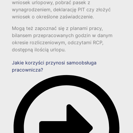
wniosek urlopowy, pobrać pasek z
wynagrodzeniem, deklarację PIT czy złożyć
wniosek o określone zaświadczenie.
Mogą też zapoznać się z planami pracy,
bilansem przepracowanych godzin w danym
okresie rozliczeniowym, odczytami RCP,
dostępną ilością urlopu.
Jakie korzyści przynosi samoobsługa
pracownicza?