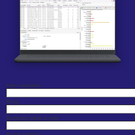
Imię i nazwisko
Firma
Służbowy adres e-mail
Numer telefonu