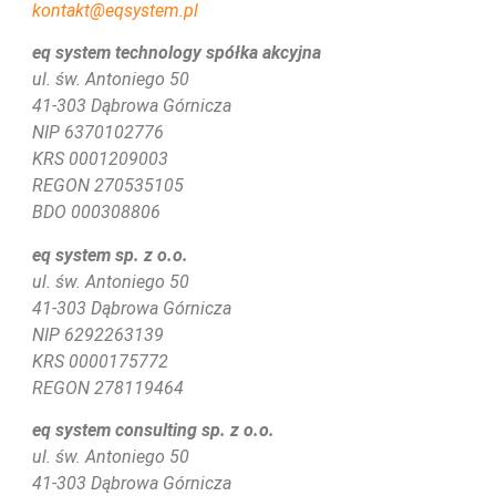
kontakt@eqsystem.pl
eq system technology spółka akcyjna
ul. św. Antoniego 50
41-303 Dąbrowa Górnicza
NIP 6370102776
KRS
0001209003
REGON 270535105
BDO 000308806
eq system sp. z o.o.
ul. św. Antoniego 50
41-303 Dąbrowa Górnicza
NIP 6292263139
KRS 0000175772
REGON 278119464
eq system consulting sp. z o.o.
ul. św. Antoniego 50
41-303 Dąbrowa Górnicza