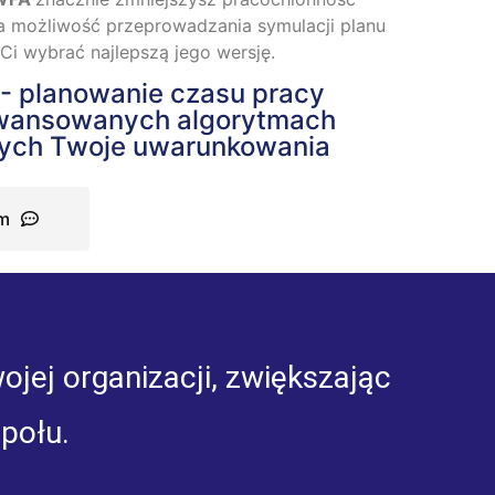
a możliwość przeprowadzania symulacji planu
Ci wybrać najlepszą jego wersję.
 planowanie czasu pracy
awansowanych algorytmach
cych Twoje uwarunkowania
em
ej organizacji, zwiększając
połu.