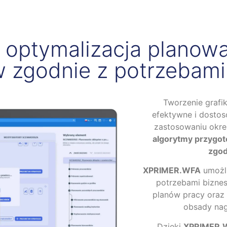
optymalizacja planowa
 zgodnie z potrzebami 
Tworzenie grafi
efektywne i dostos
zastosowaniu okre
algorytmy przygot
zgod
XPRIMER.WFA
umożli
potrzebami biznes
planów pracy oraz
obsady nag
Dzięki
XPRIMER.