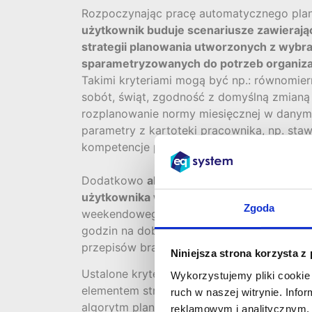
Rozpoczynając pracę automatycznego plan
użytkownik buduje scenariusze zawierają
strategii planowania utworzonych z wybr
sparametryzowanych do potrzeb organizac
Takimi kryteriami mogą być np.: równomier
sobót, świąt, zgodność z domyślną zmianą
rozplanowanie normy miesięcznej w danym
parametry z kartoteki pracownika, np. sta
kompetencje pracownika, dyspozycyjność i
Dodatkowo
algorytm planujący stosuje w
użytkownika weryfikatory
(np. weryfikator
Zgoda
weekendowego systemu pracy, minimalnej 
godzin na dobę, czy weryfikatory wynikaj
przepisów branżowych lub reguł biznesowyc
Niniejsza strona korzysta z
Ustalone kryteria z przypisanymi im wagam
Wykorzystujemy pliki cookie 
elementem strategii planowania czasu prac
ruch w naszej witrynie. Inf
algorytm planujący tworzy grafik.
reklamowym i analitycznym. 