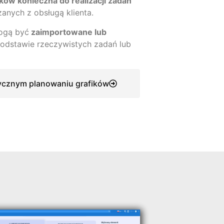
ków konieczna do realizacji zadań
anych z obsługą klienta.
ogą być
zaimportowane lub
odstawie rzeczywistych zadań lub
tycznym planowaniu grafików