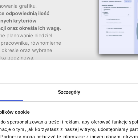
owania grafiku,
ce odpowiednią ilość
anych kryteriów
ji oraz określa ich wagę
.
ne planowanie niedziel,
 pracownika, równomierne
 okresie oraz wybrane
wka godzinowa,
 prośby grafikowe.
 planowaniu wybrane przez
 dni wolnych od handlu,
Szczegóły
liczby zaplanowanych
ące z dodatkowych
h organizacji).
 plików cookie
i oraz weryfikatory są
do spersonalizowania treści i reklam, aby oferować funkcje sp
y, na podstawie której
ormacje o tym, jak korzystasz z naszej witryny, udostępniamy p
Partnerzy mogą połączyć te informacje z innymi danymi otrzym