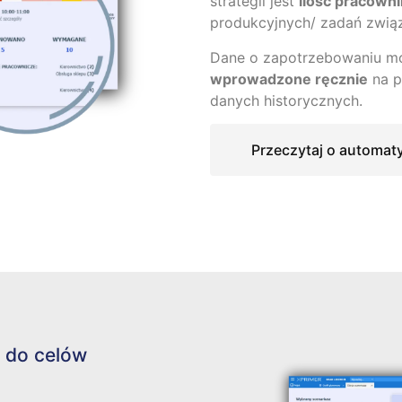
strategii jest
ilość pracowni
produkcyjnych/ zadań związ
Dane o zapotrzebowaniu m
wprowadzone ręcznie
na p
danych historycznych.
Przeczytaj o automa
 do celów