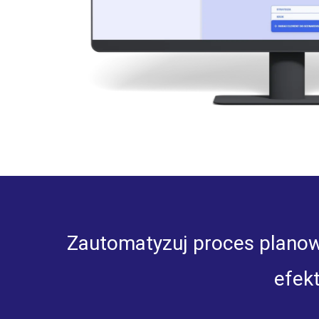
Zautomatyzuj proces planow
efek