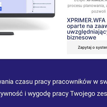
procesu planowania, 
pozwoli 
XPRIMER.WFA -
oparte na za
uwzględniają
biznesowe
Zapytaj o syst
ania czasu pracy pracowników w swoj
tywność i wygodę pracy Twojego zes