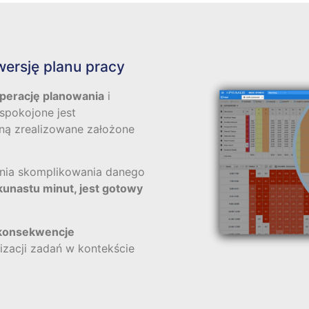
wersję planu pracy
perację planowania
i
spokojone jest
ną zrealizowane założone
pnia skomplikowania danego
lkunastu minut, jest gotowy
 konsekwencje
lizacji zadań w kontekście