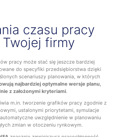
nia czasu pracy
Twojej firmy
ków pracy może stać się jeszcze bardziej
owane do specyfiki przedsiębiorstwa dzięki
ślonych scenariuszy planowania, w których
owują najbardziej optymalne wersje planu,
nie z założonymi kryteriami
.
wia m.in. tworzenie grafików pracy zgodnie z
owymi, ustalonymi priorytetami, symulacje
 automatyczne uwzględnienie w planowaniu
łych zmian w otoczeniu rynkowym.
WFA
znacznie zmniejszysz pracochłonność