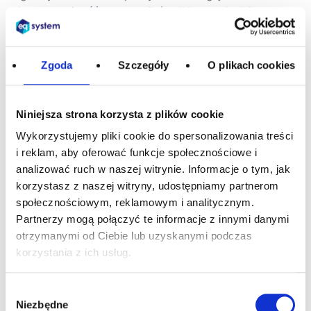
dyspozycyjność
pracowników. W ramach dni pracy
harmonogram precyzuje godziny, w których
pracownicy powinni wykonywać swoje obowiązki.
Może być sporządzany na okres miesiąca lub całego
Zgoda
Szczegóły
O plikach cookies
okresu rozliczeniowego, co pozwala na efektywne
zarządzanie zasobami ludzkimi i zapewnienie
ciągłości operacyjnej firmy.
Niniejsza strona korzysta z plików cookie
Wykorzystujemy pliki cookie do spersonalizowania treści
Planowanie czasu pracy
i reklam, aby oferować funkcje społecznościowe i
zgodnie z przepisami
analizować ruch w naszej witrynie. Informacje o tym, jak
korzystasz z naszej witryny, udostępniamy partnerom
społecznościowym, reklamowym i analitycznym.
Planowanie czasu pracy – a co za tym idzie
Partnerzy mogą połączyć te informacje z innymi danymi
rozliczenie czasu pracy
–
zgodnie z przepisami
otrzymanymi od Ciebie lub uzyskanymi podczas
prawa pracy jest jednym z fundamentalnych
korzystania z ich usług.
obowiązków każdego pracodawcy. Pracodawca
musi uwzględniać w planowaniu czasu pracy
Wybór
przepisy kodeksu pracy, takie jak normy czasu pracy,
Niezbędne
zgody
wymiar czasu pracy, systemy czasu pracy, rozkłady