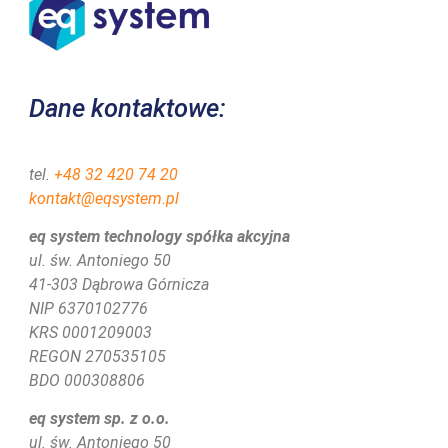
Dane kontaktowe:
tel.
+48 32 420 74 20
kontakt@eqsystem.pl
eq system technology spółka akcyjna
ul. św. Antoniego 50
41-303 Dąbrowa Górnicza
NIP 6370102776
KRS
0001209003
REGON 270535105
BDO 000308806
eq system sp. z o.o.
ul. św. Antoniego 50