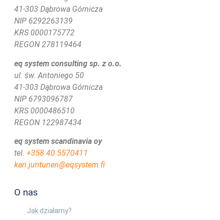
41-303 Dąbrowa Górnicza
NIP 6292263139
KRS 0000175772
REGON 278119464
eq system consulting sp. z o.o.
ul. św. Antoniego 50
41-303 Dąbrowa Górnicza
NIP 6793096787
KRS 0000486510
REGON 122987434
eq system scandinavia oy
tel.
+358 40 5570411
kari.juntunen@eqsystem.fi
O nas
Jak działamy?