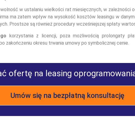
olność w ustalaniu wielkości rat miesięcznych, w zależności 
Firma ma zatem wpływ na wysokość kosztów leasingu w danym 
h. Prostsze są również procedury wcześniejszej spłaty wartośc
ego
korzystania z licencji, poza możliwością prolongaty płat
po zakończeniu okresu trwania umowy po symbolicznej cenie.
ć ofertę na leasing oprogramowani
Umów się na bezpłatną konsultację