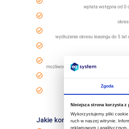
wpłata wstępna od 0 d
okres
wydłużenie okresu leasingu do 5 lat
możliwość ustalenia indywidualnych harm
zmiana w
Zgoda
Niniejsza strona korzysta z
Wykorzystujemy pliki cookie 
Jakie korzyści daje leasing 
ruch w naszej witrynie. Inf
reklamowym i analitycznym. 