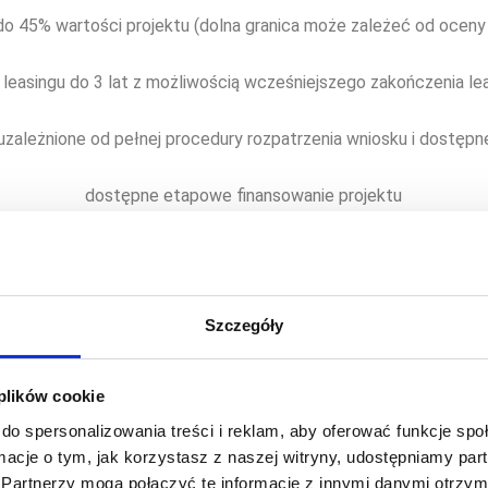
o 45% wartości projektu (dolna granica może zależeć od oceny
 leasingu do 3 lat z możliwością wcześniejszego zakończenia le
 uzależnione od pełnej procedury rozpatrzenia wniosku i dostępn
dostępne etapowe finansowanie projektu
onogramów rat miesięcznych, w zależności od preferencji Klient
ysokości raty lub prolongata płatności możliwa w trakcie trwa
Szczegóły
dedykowany opiekun klienta przez okres trwania umowy.
 plików cookie
do spersonalizowania treści i reklam, aby oferować funkcje sp
oprogramowania z eq system?
ormacje o tym, jak korzystasz z naszej witryny, udostępniamy p
Partnerzy mogą połączyć te informacje z innymi danymi otrzym