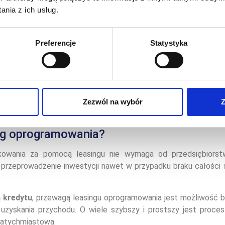
nia z ich usług.
stowy dostęp do najnowszych technologii przy minimalnej barier
brak konieczności mrożenia środków finansowych
Preferencje
Statystyka
możliwość elastycznego kształtowania opłat leasingowych
zmniejszenie obciążeń podatkowych.
Zezwól na wybór
Z
ng oprogramowania?
owania za pomocą leasingu nie wymaga od przedsiębiorst
przeprowadzenie inwestycji nawet w przypadku braku całości 
 kredytu
, przewagą leasingu oprogramowania jest możliwość 
uzyskania przychodu. O wiele szybszy i prostszy jest proces
 natychmiastowa.