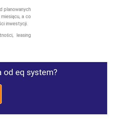
od planowanych
miesiącu, a co
i inwestycji.
ności, leasing
a od eq system?