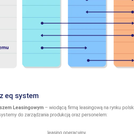
z eq system
duszem Leasingowym
– wiodącą firmą leasingową na rynku pols
 systemy do zarządzania produkcją oraz personelem:
leasing operacyjny,