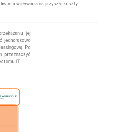
żliwości wpływania na przyszłe koszty.
rzekazaniu jej
ać jednorazowo
leasingową. Po
em przeznaczyć
systemu IT.