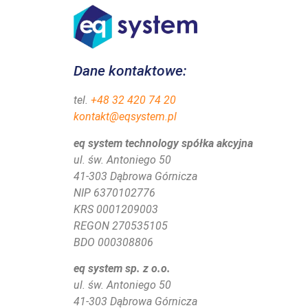
Dane kontaktowe:
tel.
+48 32 420 74 20
kontakt@eqsystem.pl
eq system technology spółka akcyjna
ul. św. Antoniego 50
41-303 Dąbrowa Górnicza
NIP 6370102776
KRS
0001209003
REGON 270535105
BDO 000308806
eq system sp. z o.o.
ul. św. Antoniego 50
41-303 Dąbrowa Górnicza