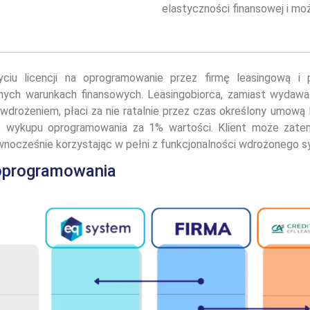
elastyczności finansowej i mo
iu licencji na oprogramowanie przez firmę leasingową i p
lonych warunkach finansowych. Leasingobiorca, zamiast wydaw
drożeniem, płaci za nie ratalnie przez czas określony umową 
je wykupu oprogramowania za 1% wartości. Klient może zat
ównocześnie korzystając w pełni z funkcjonalności wdrożonego 
 oprogramowania