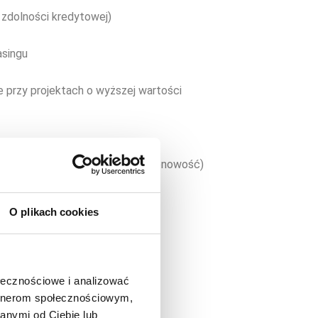
 zdolności kredytowej)
asingu
e przy projektach o wyższej wartości
a lub specyfiki biznesu (np. sezonowość)
nia umowy
O plikach cookies
ołecznościowe i analizować
artnerom społecznościowym,
anymi od Ciebie lub