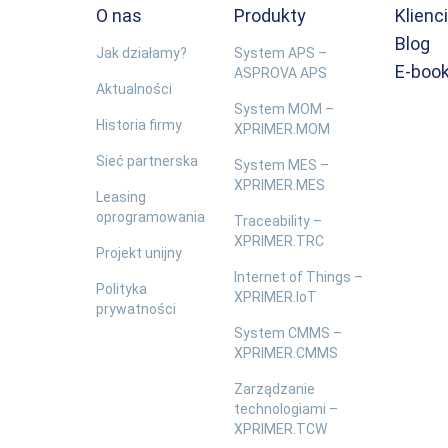
O nas
Produkty
Klienci
Blog
Jak działamy?
System APS –
E-book
ASPROVA APS
Aktualności
System MOM –
Historia firmy
XPRIMER.MOM
Sieć partnerska
System MES –
XPRIMER.MES
Leasing
oprogramowania
Traceability –
XPRIMER.TRC
Projekt unijny
Internet of Things –
Polityka
XPRIMER.IoT
prywatności
System CMMS –
XPRIMER.CMMS
Zarządzanie
technologiami –
XPRIMER.TCW