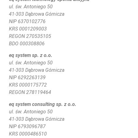
ul. św. Antoniego 50
41-303 Dąbrowa Górnicza
NIP 6370102776
KRS
0001209003
REGON 270535105
BDO 000308806
eq system sp. z o.o.
ul. św. Antoniego 50
41-303 Dąbrowa Górnicza
NIP 6292263139
KRS 0000175772
REGON 278119464
eq system consulting sp. z o.o.
ul. św. Antoniego 50
41-303 Dąbrowa Górnicza
NIP 6793096787
KRS 0000486510