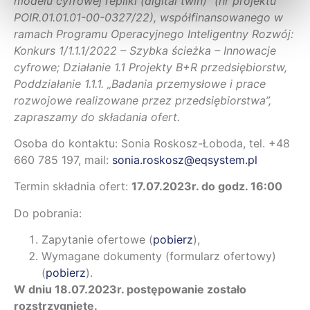
modelu cyfrowej repliki (digital twin)” (nr projektu
POIR.01.01.01-00-0327/22), współfinansowanego w
ramach Programu Operacyjnego Inteligentny Rozwój:
Konkurs 1/1.1.1/2022 – Szybka ścieżka – Innowacje
cyfrowe; Działanie 1.1 Projekty B+R przedsiębiorstw,
Poddziałanie 1.1.1. „Badania przemysłowe i prace
rozwojowe realizowane przez przedsiębiorstwa”,
zapraszamy do składania ofert.
Osoba do kontaktu: Sonia Roskosz-Łoboda, tel. +48
660 785 197, mail:
sonia.roskosz@eqsystem.pl
Termin składnia ofert:
17.07.2023r. do godz. 16:00
Do pobrania:
Zapytanie ofertowe (
pobierz
),
Wymagane dokumenty (formularz ofertowy)
(
pobierz
).
W dniu 18.07.2023r. postępowanie zostało
rozstrzygnięte.