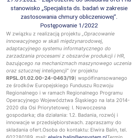
stanowisko „Specjalista ds. badań w zakresie
zastosowania chmury obliczeniowej”.
Postępowanie 1/2022
W związku z realizacją projektu
„Opracowanie
innowacyjnego w skali międzynarodowej,
adaptacyjnego systemu informatycznego do
zarzadzania procesami z obszarów produkcji i HR,
bazującego na mechanizmach maszynowego uczenia
oraz sztucznej inteligencji
” (nr projektu
RPSL.01.02.00-24-0463/19
) współfinansowanego
ze środków Europejskiego Funduszu Rozwoju
Regionalnego i w ramach Regionalnego Programu
Operacyjnego Województwa Śląskiego na lata 2014-
2020 dla Osi Priorytetowej: I. Nowoczesna
gospodarka; dla działania: 1.2. Badania, rozwój i
innowacje w przedsiębiorstwach. zapraszamy do
składania ofert.Osoba do kontaktu: Elwira Balin, tel.
602280189, mail:
elwira.balin@eqsystem.pl
Termin