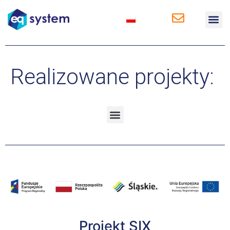
Rozwiązania 
Rozwiązania 
Baza wi
Realizowane projekty:
Projekt SIX