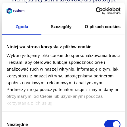
rozwiązania”.
W związku z realizacją projektu „Opracowanie
oprogramowania do inteligentnego planowania
Zgoda
Szczegóły
O plikach cookies
i dystrybucji zadań operatorów produkcyjnych
wspomaganego przez sztuczną inteligencję w
modelu cyfrowej repliki (digital twin)” (nr projektu
Niniejsza strona korzysta z plików cookie
POIR.01.01.01-00-0327/22), współfinansowanego w
ramach Programu Operacyjnego Inteligentny Rozwój:
Wykorzystujemy pliki cookie do spersonalizowania treści
Konkurs 1/1.1.1/2022 – Szybka ścieżka – Innowacje
i reklam, aby oferować funkcje społecznościowe i
cyfrowe; Działanie 1.1 Projekty B+R przedsiębiorstw,
analizować ruch w naszej witrynie. Informacje o tym, jak
Poddziałanie 1.1.1. „Badania przemysłowe i prace
korzystasz z naszej witryny, udostępniamy partnerom
rozwojowe realizowane przez przedsiębiorstwa”,
społecznościowym, reklamowym i analitycznym.
zapraszamy do składania ofert.
Partnerzy mogą połączyć te informacje z innymi danymi
otrzymanymi od Ciebie lub uzyskanymi podczas
Osoba do kontaktu: Sonia Roskosz-Łoboda, tel. +48
korzystania z ich usług.
660 785 197, mail:
sonia.roskosz@eqsystem.pl
Termin składnia ofert:
12.05.2023r. do godz. 16:00
Wybór
Niezbędne
zgody