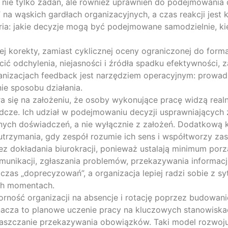
 nie tylko zadań, ale również uprawnień do podejmowania 
 na wąskich gardłach organizacyjnych, a czas reakcji jest 
ria: jakie decyzje mogą być podejmowane samodzielnie, kie
 korekty, zamiast cyklicznej oceny ograniczonej do form
odchylenia, niejasności i źródła spadku efektywności, za
anizacjach feedback jest narzędziem operacyjnym: prowadzi
ie sposobu działania.
a się na założeniu, że osoby wykonujące pracę widzą realn
ządcze. Ich udział w podejmowaniu decyzji usprawniających
ych doświadczeń, a nie wyłącznie z założeń. Dodatkową k
utrzymania, gdy zespół rozumie ich sens i współtworzy zas
ez dokładania biurokracji, ponieważ ustalają minimum po
omunikacji, zgłaszania problemów, przekazywania informacj
 czas „doprecyzowań”, a organizacja lepiej radzi sobie z 
ych momentach.
ność organizacji na absencje i rotację poprzez budowani
nacza to planowe uczenie pracy na kluczowych stanowisk
raszczanie przekazywania obowiązków. Taki model rozwoju