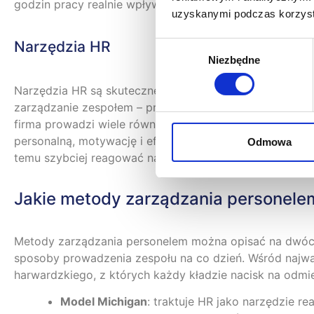
godzin pracy realnie wpływa na morale zespołu, bo dec
uzyskanymi podczas korzysta
Narzędzia HR
Wybór
Niezbędne
zgody
Narzędzia HR są skuteczne wtedy, gdy wspierają konkretn
zarządzanie zespołem – przykładem może być XPRIMER,
firma prowadzi wiele równoległych projektów i potrzebu
personalną, motywację i efektywność organizacji, bo po
Odmowa
temu szybciej reagować na ryzyka, zanim przerodzą się 
Jakie metody zarządzania personele
Metody zarządzania personelem można opisać na dwóch p
sposoby prowadzenia zespołu na co dzień. Wśród najwa
harwardzkiego, z których każdy kładzie nacisk na odmi
Model Michigan
: traktuje HR jako narzędzie r