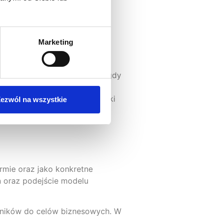
Marketing
iele platform ułatwiających
 jest szczególnie istotny, gdy
ogie wpływają na strategię
i obciążeniu zespołów, a dzięki
ezwól na wszystkie
rmie oraz jako konkretne
n oraz podejście modelu
acowników do celów biznesowych. W