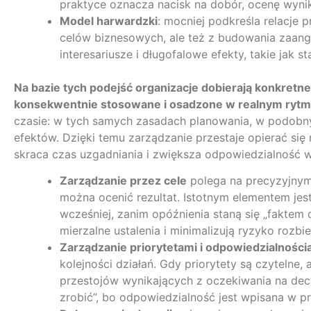
praktyce oznacza nacisk na dobór, ocenę wynik
Model harwardzki
: mocniej podkreśla relacje 
celów biznesowych, ale też z budowania zaang
interesariusze i długofalowe efekty, takie jak s
Na bazie tych podejść organizacje dobierają konkretne
konsekwentnie stosowane i osadzone w realnym rytm
czasie: w tych samych zasadach planowania, w podob
efektów. Dzięki temu zarządzanie przestaje opierać si
skraca czas uzgadniania i zwiększa odpowiedzialność w
Zarządzanie przez cele
polega na precyzyjnym 
można ocenić rezultat. Istotnym elementem jes
wcześniej, zanim opóźnienia staną się „faktem
mierzalne ustalenia i minimalizują ryzyko rozbi
Zarządzanie priorytetami i odpowiedzialności
kolejności działań. Gdy priorytety są czytelne,
przestojów wynikających z oczekiwania na decyz
zrobić”, bo odpowiedzialność jest wpisana w p