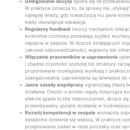
Delegowanie decyzji
opiera się na przekazaniu
W praktyce oznacza to, że sprawy nie „utykają”
najlepiej wtedy, gdy towarzyszą mu jasne kryte
kiedy obowiązuje eskalacja.
Regularny feedback
tworzy mechanizm bieżącej
konkretne rozmowy pozwalają szybko wychwycić 
napięcia w zespole. W dobrze działających org
zakresie odpowiedzialności, wsparciu lub zmian
Włączanie pracowników w usprawnienia
opier
i zbędne czynności szybciej niż struktury zar
proponowane rozwiązania wynikają z praktyczn
zaangażowania: usprawnienia są łatwiejsze do 
Jasne zasady współpracy
ograniczają chaos b
działania. Chodzi o proste reguły dotyczące k
efekcie spada liczba nieporozumień, skraca się
przewidywalny sposób działania w trudniejsz
Rozwój kompetencji w zespole
wzmacnia odpor
świadome dzielenie się wiedzą. W praktyce oz
przejmowania zadań w razie potrzeby oraz up