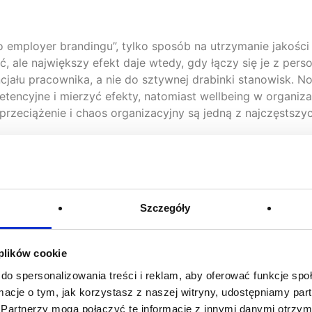
o employer brandingu”, tylko sposób na utrzymanie jakości 
 ale największy efekt daje wtedy, gdy łączy się je z person
jału pracownika, a nie do sztywnej drabinki stanowisk. N
ncyjne i mierzyć efekty, natomiast wellbeing w organizac
rzeciążenie i chaos organizacyjny są jedną z najczęstsz
Szczegóły
t tylko „podsumowaniem”, ale narzędziem zarządzania: pok
nitorować wyniki, rozwój kompetencji i planować dalsze 
racowników wtedy, gdy są spójne i przewidywalne. Analiza
 plików cookie
ołem porządkują odpowiedzialności, co ogranicza konflikty
do spersonalizowania treści i reklam, aby oferować funkcje sp
nia i zarządzanie przez cele (MBO) działają pod warunkie
ormacje o tym, jak korzystasz z naszej witryny, udostępniamy p
bszar jak planowanie grafiku pracy, uwzględnianie życzeń 
Partnerzy mogą połączyć te informacje z innymi danymi otrzym