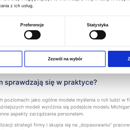
yduje o przewidywalności codzienności pracownika.
nia z ich usług.
Preferencje
Statystyka
y proces, a nie tylko „digitalizują chaos”. Na rynku jest w
 wspierający Wybór narzędzia wspomagającego komunikację
je szybkiego obiegu informacji oraz decyzji. Nowe technol
zwalają łączyć dane o czasie pracy, absencjach, wynikach 
Zezwól na wybór
Z
w straty.
m sprawdzają się w praktyce?
oziomach: jako ogólne modele myślenia o roli ludzi w fi
żniejszych modeli wyróżnia się podejście modelu Michiga
enne aspekty zarządzania personelem.
ealizacji strategii firmy i skupia się na „dopasowaniu” pr