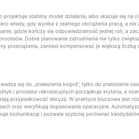
projektuje stabilny model działania, albo skazuje się na ci
o wtedy, gdy wynika z realnego obciążenia pracą, a nie z i
ie, gdzie kończy się odpowiedzialność jednej roli, a zac
i procesów. Dobre planowanie zatrudnienia nie tylko zwięk
yny przeciążenia, zamiast kompensować je większą liczbą 
prowadza się do „znalezienia kogoś”, tylko do znalezienia
lityk i procedur rekrutacyjnych porządkuje kryteria, a now
ją przypadkowość decyzji. W praktyce kluczowa jest rola
awansach oraz weryfikują dopasowanie operacyjne. Automaty
kuje komunikację i pozwala szybciej porównać kandydatów