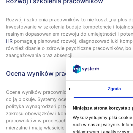
Rozwój i szkolenia pracowników
Rozwój i szkolenia pracowników to nie koszt „na plus d
Inwestowanie w szkolenia buduje kompetencje i lojalność,
realnym dopasowaniem rozwoju do umiejętności i potenc
HR
pomagają planować rozwój, diagnozować luki kompete
również dbanie o zdrowie psychiczne pracowników, bo p
zaangażowania oraz absencji.
Ocena wyników pracowniczych
Zgoda
Ocena wyników pracowniczych ma wartość, jeśli nie jes
co ją blokuje. Systemy oceny pracowniczej pomagają mo
polityka wynagrodzeń przekładają się na motywowanie p
Niniejsza strona korzysta z
zakresu obowiązków i kompetencji oraz kierowanie zesp
Wykorzystujemy pliki cookie 
pracowników w procesach decyzyjnych, regularne spotka
ruch w naszej witrynie. Inf
mierzalne i mają właściciela. Nawet tak „przyziemny” o
reklamowym i analitycznym. 