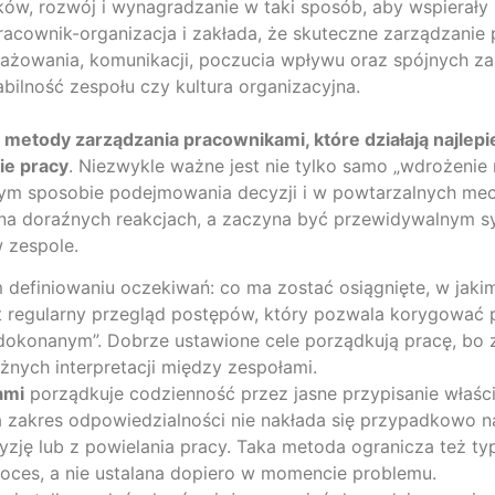
ów, rozwój i wynagradzanie w taki sposób, aby wspierały k
pracownik-organizacja i zakłada, że skuteczne zarządzanie
ażowania, komunikacji, poczucia wpływu oraz spójnych za
tabilność zespołu czy kultura organizacyjna.
 metody zarządzania pracownikami, które działają najlepie
ie pracy
. Niezwykle ważne jest nie tylko samo „wdrożenie 
nym sposobie podejmowania decyzji i w powtarzalnych me
ę na doraźnych reakcjach, a zaczyna być przewidywalnym s
 zespole.
definiowaniu oczekiwań: co ma zostać osiągnięte, w jakim
t regularny przegląd postępów, który pozwala korygować 
 dokonanym”. Dobrze ustawione cele porządkują pracę, bo 
eżnych interpretacji między zespołami.
ami
porządkuje codzienność przez jasne przypisanie właści
 a zakres odpowiedzialności nie nakłada się przypadkowo na
ję lub z powielania pracy. Taka metoda ogranicza też typo
roces, a nie ustalana dopiero w momencie problemu.