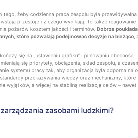
tego, żeby codzienna praca zespołu była przewidywalna i
stają przestoje i z czego wynikają. To także reagowanie n
ia pożarów kosztem jakości i terminów.
Dobrze poukłada
danych, które pozwalają podejmować decyzje na bieżąco, a
ończy się na „ustawieniu grafiku” i pilnowaniu obecności.
 zmieniają się priorytety, obciążenia, skład zespołu, a cza
anie systemu pracy tak, aby organizacja była odporna na od
standardy przekazywania wiedzy oraz mechanizmy, które o
enie wyjątków, a więcej na stabilną realizację celów – nawe
e zarządzania zasobami ludzkimi?