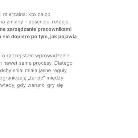
 mierzalna: kto za co
a zmiany – absencje, rotację,
ne zarządzanie pracownikami
 nie dopiero po tym, jak pojawią
 To raczej stałe wprowadzanie
sem nawet same procesy. Dlatego
chylenia: miała jasne reguły
graniczają „tarcie” między
t wtedy, gdy warunki gry się