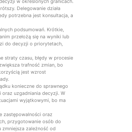
decyzji w określonych granicach.
krótszy. Delegowanie działa
dy potrzebna jest konsultacja, a
alnych podsumowań. Krótkie,
nim przełożą się na wyniki lub
 do decyzji o priorytetach,
e straty czasu, błędy w procesie
 zwiększa trafność zmian, bo
orzyścią jest wzrost
ady.
rządku konieczne do sprawnego
i oraz uzgadniania decyzji. W
sytuacjami wyjątkowymi, bo ma
e zastępowalności oraz
ach, przygotowanie osób do
 zmniejsza zależność od