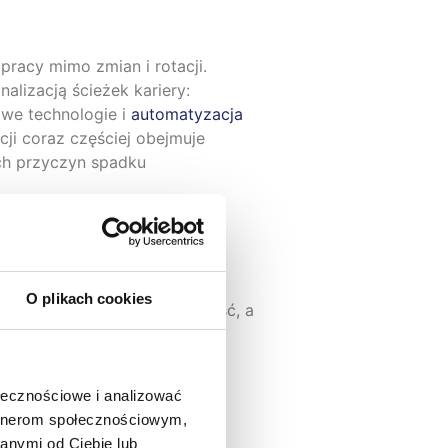
pracy mimo zmian i rotacji.
alizacją ścieżek kariery:
owe technologie i
automatyzacja
ji coraz częściej obejmuje
ych przyczyn spadku
O plikach cookies
azuje, co wspiera efektywność, a
kroki, a wynagradzanie oraz
 stanowisk pracy, określenie
 o priorytety. Partycypacja
ołecznościowe i analizować
m, że cele są konkretne,
artnerom społecznościowym,
urlopowych i preferowanych
anymi od Ciebie lub