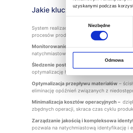
uzyskanymi podczas korzysta
Jakie kluczowe funkcje i kor
Wybór
Niezbędne
zgody
System realizacji produkcji (Manufacturing 
procesów produkcyjnych, wpływając na wydaj
Monitorowanie procesu produkcji w czasie
natychmiastowe reagowanie na nieprawidłowo
Odmowa
Śledzenie postępu i efektywności zadań p
optymalizację harmonogramów produkcji i pe
Optymalizacja przepływu materiałów
– ścis
eliminację opóźnień związanych z niedostęp
Minimalizacja kosztów operacyjnych –
dzię
zbędnych operacji, skraca czas cyklu produk
Zarządzanie jakością i kompleksowa ident
pozwala na natychmiastową identyfikację i 