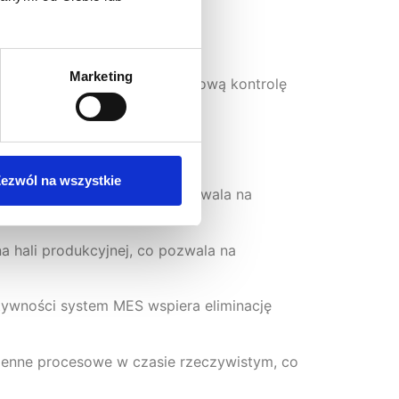
Marketing
kcji, które wspierają całościową kontrolę
i produkcyjnej.
nych na bieżąco, co umożliwia
ezwól na wszystkie
rocesu produkcyjnego, co pozwala na
a hali produkcyjnej, co pozwala na
tywności system MES wspiera eliminację
ienne procesowe w czasie rzeczywistym, co