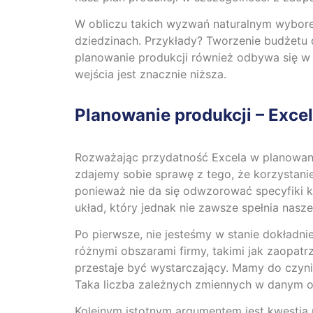
W obliczu takich wyzwań naturalnym wyborem
dziedzinach. Przykłady? Tworzenie budżetu 
planowanie produkcji również odbywa się w 
wejścia jest znacznie niższa.
Planowanie produkcji – Excel
Rozważając przydatność Excela w planowaniu
zdajemy sobie sprawę z tego, że korzystanie 
ponieważ nie da się odwzorować specyfiki
układ, który jednak nie zawsze spełnia nasz
Po pierwsze, nie jesteśmy w stanie dokła
różnymi obszarami firmy, takimi jak zaopatrz
przestaje być wystarczający. Mamy do czynie
Taka liczba zależnych zmiennych w danym ok
Kolejnym istotnym argumentem jest kwestia r