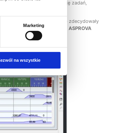
nowy nie pozwalał na realizację zadań,
urządzeń i pracowników.
 rzeczywistość wielu firm, które zdecydowały
Marketing
jąc z systemów APS, takich jak
ASPROVA
rzedsiębiorstwa. Musimy więc
ezwól na wszystkie