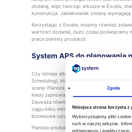
dodaną, więc tworząc arkusze w Excelu, sta
konstrukcja. Jakiekolwiek zmiany wymagają
Korzystając z Excela, musimy również zdawać
wartości dodanej, dużo czasu poświęcamy na
praca planisty produkcji.
System APS
do planowania p
Czy istnieje alternatywa? Czy musimy polega
Scheduling), które mogą skutecznie przepr
scenę: Planista produkcji siada przy kompute
Zgoda
kiedy zajmował się harmonogramowaniem produ
Zauważa również ewentualne rozbieżności mię
Niniejsza strona korzysta z
ciągu kilku minut otrzymuje potwierdzenie 
biznesowe ustalone przez zarząd.
Wykorzystujemy pliki cookie 
ruch w naszej witrynie. Inf
Planista produkcji ma pewność, że plan pro
reklamowym i analitycznym. 