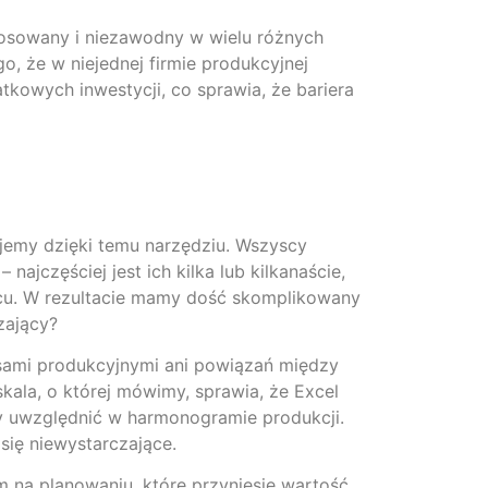
tosowany i niezawodny w wielu różnych
, że w niejednej firmie produkcyjnej
kowych inwestycji, co sprawia, że bariera
jemy dzięki temu narzędziu. Wszyscy
ajczęściej jest ich kilka lub kilkanaście,
cu. W rezultacie mamy dość skomplikowany
zający?
sami produkcyjnymi ani powiązań między
skala, o której mówimy, sprawia, że Excel
imy uwzględnić w harmonogramie produkcji.
się niewystarczające.
m na planowaniu, które przyniesie wartość