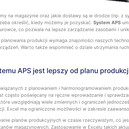
my na magazynie oraz jakie dostawy są w drodze (np. z sy
rzeba określić, kiedy możemy je pozyskać.
System APS
umo
urowce, co pozwala na lepsze zarządzanie zasobami i uni
lanowania produkcji wymaga znajomości naszych technolo
urządzeń. Warto także wspomnieć o dziale utrzymania ruch
stemu APS jest lepszy od planu produkc
wiązanych z planowaniem i harmonogramowaniem produkcji
 jest często poświęcany na ręczne wprowadzanie i sprawd
óre uwzględniają wiele zmiennych i ograniczeń jednocześn
cji. Excel ma ograniczone możliwości w zakresie zaawanso
owanie planów produkcyjnych w czasie rzeczywistym, co je
anów magazynowych. Zastosowanie w Excelu takich aktuali