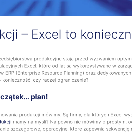
cji – Excel to koniecz
dsiębiorstwa produkcyjne stają przed wyzwaniem optymal
kulacyjnych Excel, które od lat są wykorzystywane w zarz
ERP (Enterprise Resource Planning) oraz dedykowanych n
o konieczność, czy raczej ograniczenie?
oczątek… plan!
anowania produkcji mówimy. Są firmy, dla których Excel w
ukcji
mamy na myśli? Na pewno nie mówimy o prostym, og
ie szczegółowe, operacyjne, które zapewnia sekwencję re