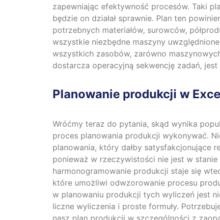
zapewniając efektywność procesów. Taki pl
będzie on działał sprawnie. Plan ten powin
potrzebnych materiałów, surowców, półprod
wszystkie niezbędne maszyny uwzględnione 
wszystkich zasobów, zarówno maszynowych, 
dostarcza operacyjną sekwencję zadań, jest
Planowanie produkcji w Exce
Wróćmy teraz do pytania, skąd wynika popu
proces planowania produkcji wykonywać. Nie
planowania, który dałby satysfakcjonujące 
ponieważ w rzeczywistości nie jest w stani
harmonogramowanie produkcji staje się wted
które umożliwi odwzorowanie procesu produk
w planowaniu produkcji tych wyliczeń jest n
liczne wyliczenia i proste formuły. Potrzebu
nasz plan produkcji w szczególności z zaop