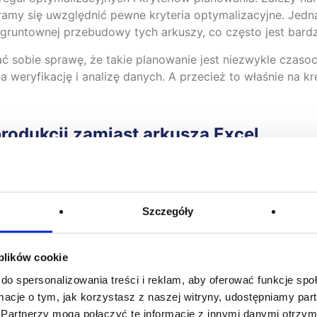
ramy się uwzględnić pewne kryteria optymalizacyjne. Jed
 gruntownej przebudowy tych arkuszy, co często jest bar
 sobie sprawę, że takie planowanie jest niezwykle czasoc
 weryfikację i analizę danych. A przecież to właśnie na 
rodukcji zamiast arkusza Excel
ć wyłącznie na arkuszu Excel? Niekoniecznie. Istnieją
pro
owadzić i wspierać proces planowania i harmonogramowani
rze i w kilka minut uzyskuje podgląd tego, co wydarzyło si
Szczegóły
kcji. Widzi nowe zlecenia, które wpłynęły do firmy oraz 
dzy planem a realizacją, więc podejmuje decyzję o aktuali
 plików cookie
nowego planu, który uwzględnia wszystkie zlecenia, zamów
do spersonalizowania treści i reklam, aby oferować funkcje sp
ormacje o tym, jak korzystasz z naszej witryny, udostępniamy p
dukcji jest wykonalny, ponieważ uwzględnia on możliwości 
Partnerzy mogą połączyć te informacje z innymi danymi otrzym