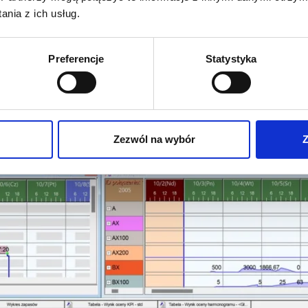
e ich terminy przydatności i parametry. Jeśli stan magazy
nia z ich usług.
t również wykonalny z perspektywy dostępności maszyn, 
kcji? Na przykład na weryfikacji jakości planu. Taka jest
Preferencje
Statystyka
esy planowania i
harmonogramowania produkcji
, korzysta
nie produkcji z systemem APS było zintegrowane z resztą p
 zaopatrzenia.
Zezwól na wybór
Z