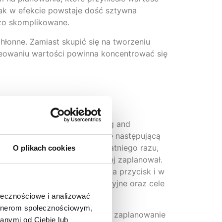
nak w efekcie powstaje dość sztywna
dzo skomplikowane.
hłonne. Zamiast skupić się na tworzeniu
kreowaniu wartości powinna koncentrować się
gramy APS
(Advanced Planning and
a produkcji. Wyobraźmy sobie następującą
ę na hali produkcyjnej od ostatniego razu,
O plikach cookies
stan tych, które już wcześniej zaplanował.
zacji planu produkcji. Naciska przycisk i w
ienia, dostępne moce produkcyjne oraz cele
ołecznościowe i analizować
artnerom społecznościowym,
zaopatrzeniowe firmy. Wie, że zaplanowanie
anymi od Ciebie lub