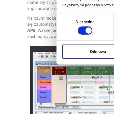
materiały są dostępne, mając także na uwadz
uzyskanymi podczas korzysta
zaplanowano odpowiednie dostawy. Plan jes
Wybór
Na czym może się teraz skupić planista produ
Niezbędne
zgody
się zautomatyzować i usprawnić swoje proc
APS
. Ważne jest jednak, aby takie planowa
zestandaryzować nasze obszary sprzedaży i
Odmowa