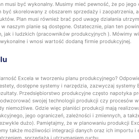
an musi być wykonalny. Musimy mieć pewność, że po jego o
ien być skorelowany z obszarem sprzedaży i zaopatrzenia,
uktów. Plan musi również brać pod uwagę działania utrzy
w naszym planie są dostępne. Ostatecznie, plan ten powi
jak i ludzkich (pracowników produkcyjnych ). Mówimy wię
 wykonalne i wnosi wartość dodaną firmie produkcyjnej.
lu
larność Excela w tworzeniu planu produkcyjnego? Odpowie
stety, dostępne systemy i narzędzia, zazwyczaj systemy E
rezultaty. Przedsiębiorstwo produkcyjne często napotyka 
e odwzorować swojej technologii produkcji czy procesów w
y niemożliwe. Gdzie więc planiści produkcji mają realizow
cyjnego, jego ograniczeń, zależności i zmiennych, a takż
iezwykle dużo). Pamiętajmy, że w planowaniu produkcji Exc
jemy także możliwości integracji danych oraz ich importu i
atrzeniem, sprzedażą i utrzymaniem ruchu.