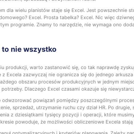
 dla wielu planistów staje się Excel. Jest powszechnie s
domowego? Excel. Prosta tabelka? Excel. Nic więc dziwnego
tym programie. Znamy to narzędzie, nie wymaga ono dodat
 to nie wszystko
 produkcji, warto zastanowić się, co tak naprawdę zysku
z Excela zazwyczaj nie ogranicza się do jednego arkusza – n
 każdego obszaru procesów produkcyjnych w jednym miejs
e potrzeby. Dlaczego Excel czasami okazuje się niewystarc
dnie odwzorować powiązań pomiędzy poszczególnymi proce
enie, sprzedaż, utrzymanie ruchu czy dział HR. Po drugie, 
nia z dziesiątkami tysięcy pozycji i operacji, które mus
resie powoduje, że możliwości obliczeniowe Excela stają 
eguł optymalizacyjnych i kryteriów planowania. Zależy na