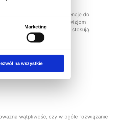
aczyliśmy wcześniej, mają tendencje do
 się zwieść pięknym słowom i wizjom
Marketing
, które dane rozwiązanie już stosują.
ezwól na wszystkie
 poważna wątpliwość, czy w ogóle rozwiązanie