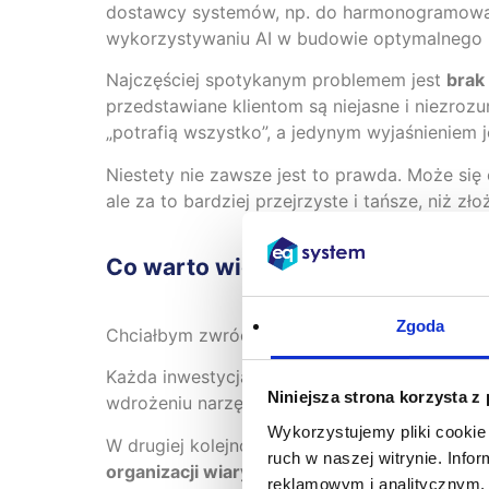
dostawcy systemów, np. do harmonogramowania
wykorzystywaniu AI w budowie optymalnego 
Najczęściej spotykanym problemem jest
brak
przedstawiane klientom są niejasne i niezrozu
„potrafią wszystko”, a jedynym wyjaśnieniem
Niestety nie zawsze jest to prawda. Może się 
ale za to bardziej przejrzyste i tańsze, niż 
Co warto wiedzieć przed wdrożen
Zgoda
Chciałbym zwrócić uwagę na trzy istotne kwe
Każda inwestycja powinna być poprzedzona
Niniejsza strona korzysta z
wdrożeniu narzędzia opartego na AI, jakie ma
Wykorzystujemy pliki cookie 
W drugiej kolejności powinniśmy zrobić „rach
ruch w naszej witrynie. Inf
organizacji wiarygodnych danych
, które zas
reklamowym i analitycznym. 