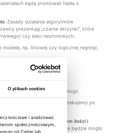
ateriałach będą promowali hasła o
ła
. Zasady działania algorytmów
tawcy prezentują „czarne skrzynki”, które
zynowego) czy sieci neuronowych.
odele, np. liniowej czy logicznej regresji,
O plikach cookies
h z wdrożeniem nowej technologii.
wiedzieć na pytania: czego oczekujemy po
ołecznościowe i analizować
 na to przygotowana pod kątem ilości i
artnerom społecznościowym,
echnologicznie rozwiązanie nie będzie mogło
anymi od Ciebie lub