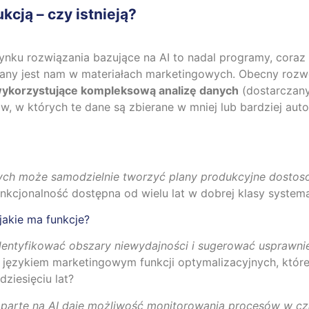
kcją – czy istnieją?
rynku rozwiązania bazujące na AI to nadal programy, coraz
iany jest nam w materiałach marketingowych. Obecny rozw
ykorzystujące kompleksową analizę danych
(dostarczan
ów, w których te dane są zbierane w mniej lub bardziej a
nych może samodzielnie tworzyć plany produkcyjne dostos
funkcjonalność dostępna od wielu lat w dobrej klasy system
 jakie ma funkcje?
identyfikować obszary niewydajności i sugerować usprawni
u językiem marketingowym funkcji optymalizacyjnych, któ
dziesięciu lat?
oparte na AI daje możliwość monitorowania procesów w czas