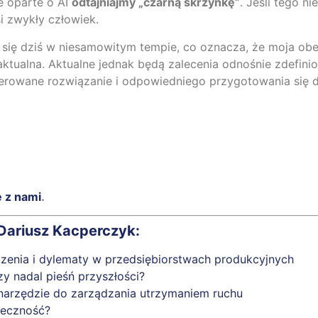
e oparte o AI
odtajniajmy „czarną skrzynkę”
. Jeśli tego n
i zwykły człowiek.
 się dziś w niesamowitym tempie, co oznacza, że moja obec
aktualna. Aktualne jednak będą zalecenia odnośnie zdefin
 oferowane rozwiązanie i odpowiedniego przygotowania się
ę z nami
.
 Dariusz Kacperczyk:
czenia i dylematy w przedsiębiorstwach produkcyjnych
zy nadal pieśń przyszłości?
narzędzie do zarządzania utrzymaniem ruchu
ieczność?