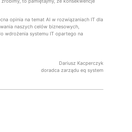
ie zrobimy, to pamiętajmy, że konsekwencje
na opinia na temat AI w rozwiązaniach IT dla
iowania naszych celów biznesowych,
 do wdrożenia systemu IT opartego na
Dariusz Kacperczyk
doradca zarządu eq system