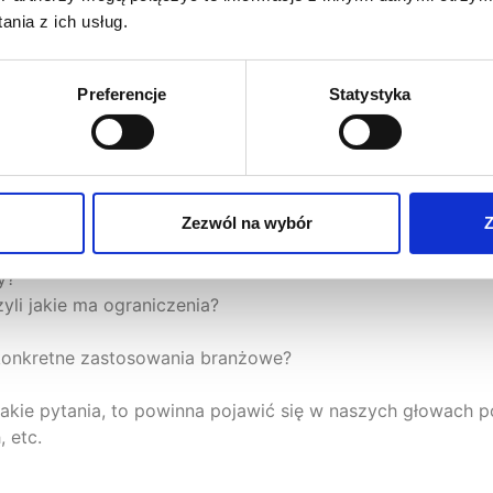
 dużą ilością danych o wysokiej jakości.
nia z ich usług.
ę do rozmowy z dostawcami technologii
, którzy, jak zob
oś, co de facto sztuczną inteligencją nie jest. Nie dajmy
Preferencje
Statystyka
egóły, o przykłady wdrożeń, rozmawiajmy z innymi firmami
ej implementacji w naszym przedsiębiorstwie?
Zezwól na wybór
Z
y algorytm?
renowania?
y?
yli jakie ma ograniczenia?
konkretne zastosowania branżowe?
 takie pytania, to powinna pojawić się w naszych głowach
 etc.