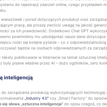
systemu do rejestracji zdarzeń online, czego przykładem
eku.
a wskazówek i porad dotyczących produkcji oraz zarządz
ającym pracę, ale proszę zwrócić uwagę na jakość gener
lności za ich prawdziwość. Dodatkowo Chat GPT wykorzystuj
pewno powinniśmy mu udostępniać nasze dane dotyczące
ejscu rodzi się kolejne pytanie – co z odpowiedzialności
poczywać będzie na osobach odpowiedzialnych za zarządz
teksty publikowane w Internecie na temat sztucznej intel
ci były pisane właśnie przez AI – dużo ogólników, zero kon
 inteligencją
do zarządzania produkcją wykorzystujących technologię 
sformułowania
„Industry 4.0″
czy „Smart Factory” do opisó
się słowa „sztuczna inteligencja”
do opisu czegoś, co de 