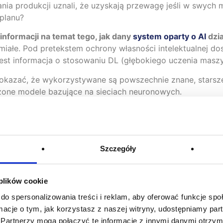
 produkcji uznali, że uzyskają przewagę jeśli w swych m
planu?
 informacji na temat tego, jak dany
system oparty o AI
dzia
miałe. Pod pretekstem ochrony własności intelektualnej dos
 jest informacja o stosowaniu DL (głębokiego uczenia mas
okazać, że wykorzystywane są powszechnie znane, starsze m
złożone modele bazujące na sieciach neuronowych.
iem nowej technologii?
Szczegóły
stie, które powinny być poruszane przy planach związanyc
określeniem celów biznesowych
. Powinniśmy sobie odpo
 plików cookie
 ono przynieść nam efekty.
do spersonalizowania treści i reklam, aby oferować funkcje sp
unek sumienia” i zastanowić się,
czy nasza organizacja jest
ormacje o tym, jak korzystasz z naszej witryny, udostępniamy p
ilać będą algorytmy ML. Nawet najbardziej zaawansowane t
Partnerzy mogą połączyć te informacje z innymi danymi otrzym