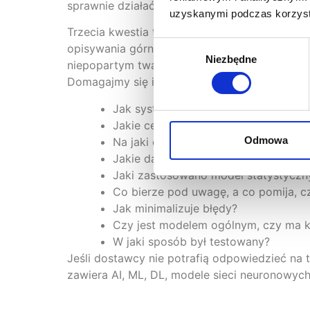
sprawnie działać, jeśli nie będzie dysponować
uzyskanymi podczas korzysta
Trzecia kwestia to rzetelne
przygotowanie si
Wybór
opisywania górnolotnymi sformułowaniami czeg
Niezbędne
zgody
niepopartym twardymi faktami. Pytajmy o szcz
Domagajmy się informacji o tym:
Jak system zachowuje się w konkretn
Jakie cele uwzględnia?
Odmowa
Na jaki efekt został zoptymalizowan
Jakie dane zostały wzięte do jego t
Jaki zastosowano model statystyczn
Co bierze pod uwagę, a co pomija, cz
Jak minimalizuje błędy?
Czy jest modelem ogólnym, czy ma 
W jaki sposób był testowany?
Jeśli dostawcy nie potrafią odpowiedzieć na
zawiera AI, ML, DL, modele sieci neuronowych,