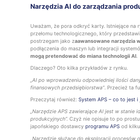
Narzędzia AI do zarządzania produ
Uważam, że pora odkryć karty. Istniejące na 
przełomu technologicznego, który przedstaw
postrzegam jako z
aawansowane narzędzia w
podłączenia do maszyn lub integracji system
mogą pretendować do miana technologii AI
.
Dlaczego? Oto kilka przykładów z rynku.
„AI po wprowadzeniu odpowiedniej ilości da
finansowych przedsiębiorstwa”
. Przecież ta 
Przeczytaj również:
System APS – co to jest i
„Narzędzie APS zawierające AI jest w stanie 
produkcyjnych”.
Czyż nie opisuje to po prost
japońskiego dostawcy
programu APS
od kilku
„Narzędzie służące do eksploracji procesów 