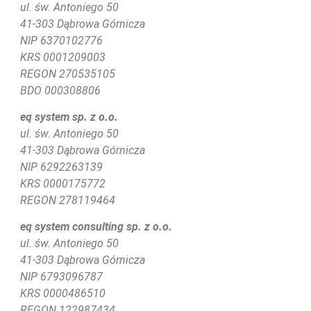
ul. św. Antoniego 50
41-303 Dąbrowa Górnicza
NIP 6370102776
KRS
0001209003
REGON 270535105
BDO 000308806
eq system sp. z o.o.
ul. św. Antoniego 50
41-303 Dąbrowa Górnicza
NIP 6292263139
KRS 0000175772
REGON 278119464
eq system consulting sp. z o.o.
ul. św. Antoniego 50
41-303 Dąbrowa Górnicza
NIP 6793096787
KRS 0000486510
REGON 122987434