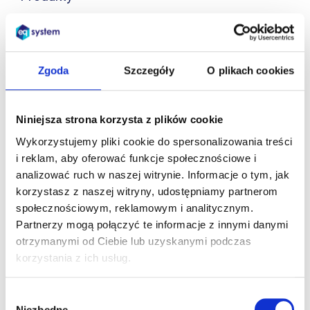
System APS – ASPROVA APS
System MOM – XPRIMER.MOM
Zgoda
Szczegóły
O plikach cookies
System MES – XPRIMER.MES
Traceability – XPRIMER.TRC
Niniejsza strona korzysta z plików cookie
Internet of Things – XPRIMER.IoT
Wykorzystujemy pliki cookie do spersonalizowania treści
System CMMS – XPRIMER.CMMS
i reklam, aby oferować funkcje społecznościowe i
Zarządzanie technologiami – XPRIMER.TCW
analizować ruch w naszej witrynie. Informacje o tym, jak
korzystasz z naszej witryny, udostępniamy partnerom
Zarządzanie narzędziownią – XPRIMER.TCS
społecznościowym, reklamowym i analitycznym.
Zarządzanie magazynem – XPRIMER.WM
Partnerzy mogą połączyć te informacje z innymi danymi
otrzymanymi od Ciebie lub uzyskanymi podczas
Aplikacja mobilna dla produkcji
korzystania z ich usług.
Zarządzanie procesami HR – XPRIMER.WFM
Wybór
System kadrowo-płacowy – XPRIMER.PAYROLL
Niezbędne