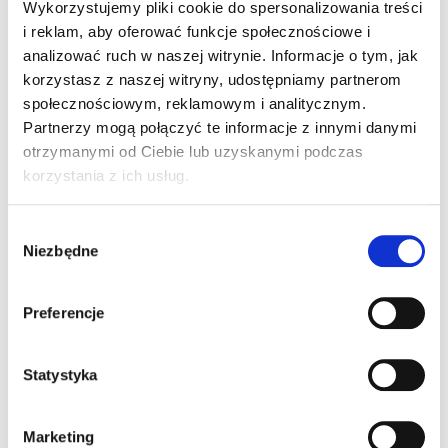
REGON 122987434
Wykorzystujemy pliki cookie do spersonalizowania treści
i reklam, aby oferować funkcje społecznościowe i
eq system scandinavia oy
analizować ruch w naszej witrynie. Informacje o tym, jak
tel.
+358 40 5570411
korzystasz z naszej witryny, udostępniamy partnerom
kari.juntunen@eqsystem.fi
społecznościowym, reklamowym i analitycznym.
Partnerzy mogą połączyć te informacje z innymi danymi
O nas
otrzymanymi od Ciebie lub uzyskanymi podczas
korzystania z ich usług.
Jak działamy?
Aktualności
Wybór
Niezbędne
zgody
Historia firmy
Sieć partnerska
Preferencje
Leasing oprogramowania
Projekt unijny
Statystyka
Polityka prywatności
Marketing