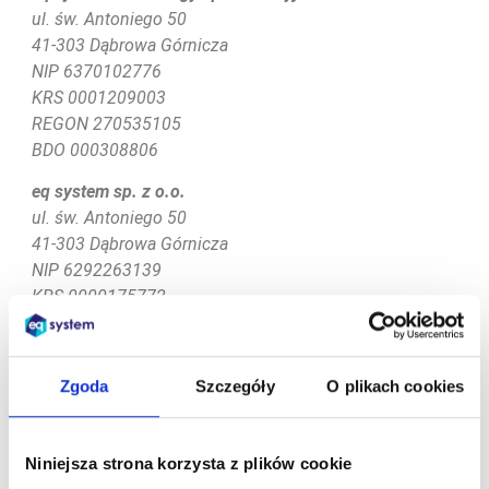
ul. św. Antoniego 50
41-303 Dąbrowa Górnicza
NIP 6370102776
KRS
0001209003
REGON 270535105
BDO 000308806
eq system sp. z o.o.
ul. św. Antoniego 50
41-303 Dąbrowa Górnicza
NIP 6292263139
KRS 0000175772
REGON 278119464
eq system consulting sp. z o.o.
Zgoda
Szczegóły
O plikach cookies
ul. św. Antoniego 50
41-303 Dąbrowa Górnicza
NIP 6793096787
Niniejsza strona korzysta z plików cookie
KRS 0000486510