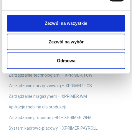
Produkty
System APS – ASPROVA APS
System MOM – XPRIMER.MOM
Zezwól na wszystkie
System MES – XPRIMER.MES
Zezwól na wybór
Traceability – XPRIMER.TRC
Internet of Things – XPRIMER.IoT
Odmowa
System CMMS – XPRIMER.CMMS
Zarządzanie technologiami – XPRIMER.TCW
Zarządzanie narzędziownią – XPRIMER.TCS
Zarządzanie magazynem – XPRIMER.WM
Aplikacja mobilna dla produkcji
Zarządzanie procesami HR – XPRIMER.WFM
System kadrowo-płacowy – XPRIMER.PAYROLL