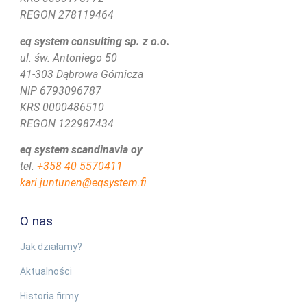
REGON 278119464
eq system consulting sp. z o.o.
ul. św. Antoniego 50
41-303 Dąbrowa Górnicza
NIP 6793096787
KRS 0000486510
REGON 122987434
eq system scandinavia oy
tel.
+358 40 5570411
kari.juntunen@eqsystem.fi
O nas
Jak działamy?
Aktualności
Historia firmy