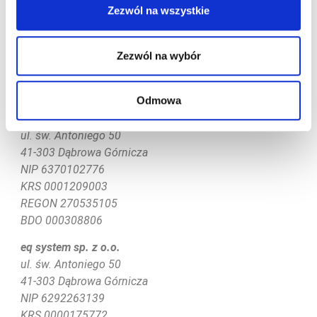
Zezwól na wszystkie
Dane kontaktowe:
Zezwól na wybór
tel.
+48 32 420 74 20
kontakt@eqsystem.pl
Odmowa
eq system technology spółka akcyjna
ul. św. Antoniego 50
41-303 Dąbrowa Górnicza
NIP 6370102776
KRS
0001209003
REGON 270535105
BDO 000308806
eq system sp. z o.o.
ul. św. Antoniego 50
41-303 Dąbrowa Górnicza
NIP 6292263139
KRS 0000175772