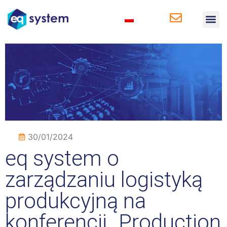
Rozwiązania 
Rozwiązania 
Baza wi
30/01/2024
eq system o
zarządzaniu logistyką
produkcyjną na
konferencji „Production