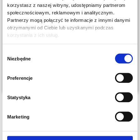
korzystasz z naszej witryny, udostępniamy partnerom
społecznościowym, reklamowym i analitycznym.
Partnerzy mogą połączyć te informacje z innymi danymi
Kolejny webinar z naszym klientem: ASPROVA
otrzymanymi od Ciebie lub uzyskanymi podczas
APS w BURY Technologies
korzystania z ich usług.
21.05.2026
Zapraszamy na bezpłatny webinar. Tym razem z firmą
Wybór
BURY porozmawiamy o filozofii harmonogramowania i
Niezbędne
zgody
planowania produkcji w warunkach dużej zmienności
dostępności komponentów oraz wysokiej presji terminowej.
Preferencje
Czytaj więcej »
Statystyka
Marketing