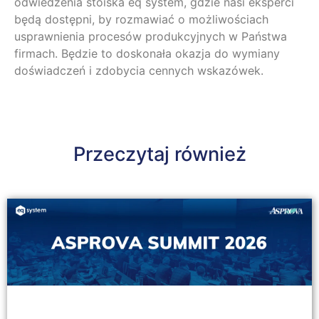
odwiedzenia stoiska eq system, gdzie nasi eksperci
będą dostępni, by rozmawiać o możliwościach
usprawnienia procesów produkcyjnych w Państwa
firmach. Będzie to doskonała okazja do wymiany
doświadczeń i zdobycia cennych wskazówek.
Przeczytaj również