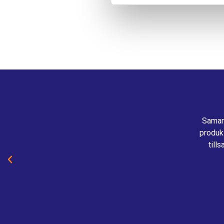
Samar
produkt
till