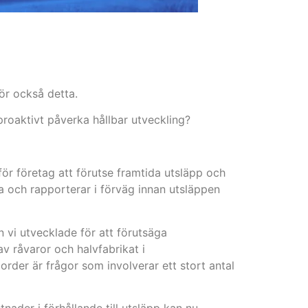
ör också detta.
proaktivt påverka hållbar utveckling?
för företag att förutse framtida utsläpp och
ta och rapporterar i förväg innan utsläppen
 vi utvecklade för att förutsäga
v råvaror och halvfabrikat i
l order är frågor som involverar ett stort antal
tnader i förhållande till utsläpp kan nu