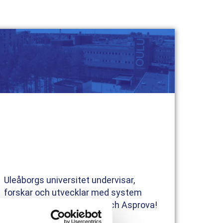
Uleåborgs universitet undervisar,
forskar och utvecklar med system
levererade av eq system och Asprova!
27 april 2022