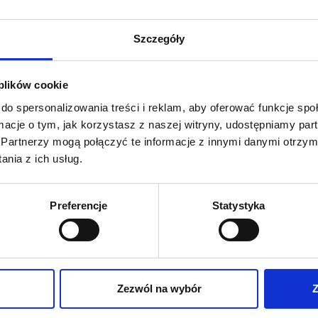
träffades i Pilsen. Under evenemanget berättade
Michał Lach
Szczegóły
Läs mer »
 plików cookie
do spersonalizowania treści i reklam, aby oferować funkcje sp
ormacje o tym, jak korzystasz z naszej witryny, udostępniamy p
Partnerzy mogą połączyć te informacje z innymi danymi otrzym
nia z ich usług.
Preferencje
Statystyka
Våra kunder
Zezwól na wybór
Z