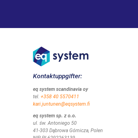
Kontaktuppgifter:
eq system scandinavia oy
tel.
+358 40 5570411
kari.juntunen@eqsystem.fi
eq system sp. z o.o.
ul. św. Antoniego 50
41-303 Dąbrowa Górnicza, Polen
NIP PL6292263139