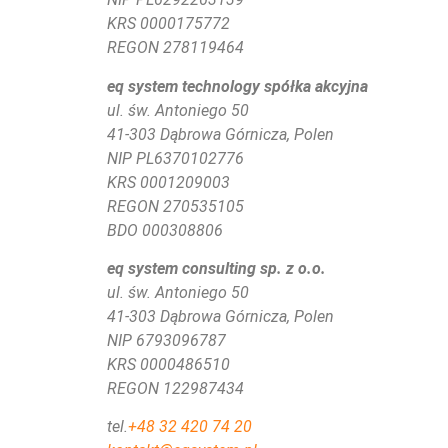
KRS 0000175772
REGON 278119464
eq system technology spółka akcyjna
ul. św. Antoniego 50
41-303 Dąbrowa Górnicza, Polen
NIP PL6370102776
KRS
0001209003
REGON 270535105
BDO 000308806
eq system consulting sp. z o.o.
ul. św. Antoniego 50
41-303 Dąbrowa Górnicza, Polen
NIP 6793096787
KRS 0000486510
REGON 122987434
tel.
+48 32 420 74 20