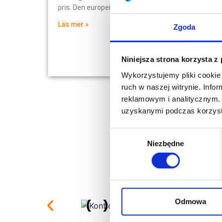
pris. Den europeiska medaljen, som vi
Läs mer »
Zgoda
Niniejsza strona korzysta z
Wykorzystujemy pliki cookie 
ruch w naszej witrynie. Inf
reklamowym i analitycznym. 
uzyskanymi podczas korzysta
Wybór
Niezbędne
zgody
Odmowa