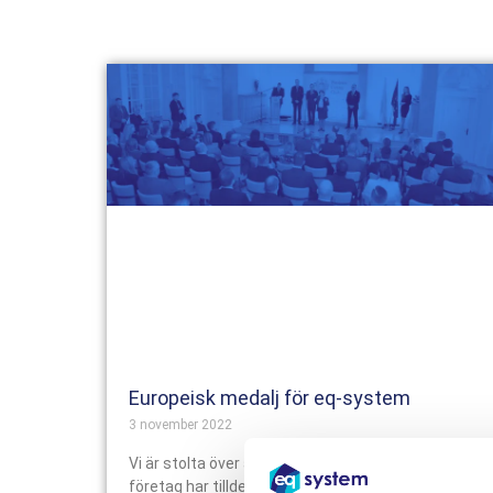
Europeisk medalj för eq-system
3 november 2022
Vi är stolta över att kunna meddela att vårt
företag har tilldelats ytterligare ett prestigefyllt