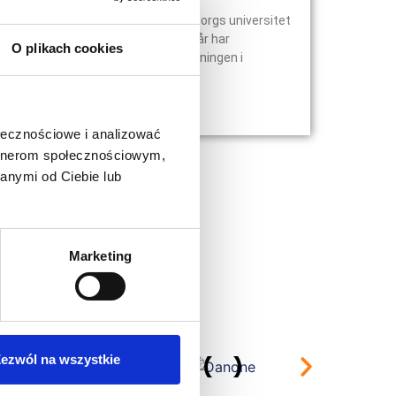
EQ System Scandinavia och Uleåborgs universitet
intensifierar sitt samarbete. I två år har
O plikach cookies
universitetet drivit på för undervisningen i
produktionsfinplanering inom
Läs mer »
ołecznościowe i analizować
artnerom społecznościowym,
anymi od Ciebie lub
Marketing
ezwól na wszystkie