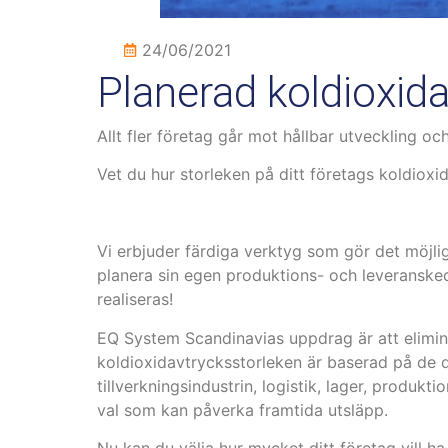
24/06/2021
Planerad koldioxid
Allt fler företag går mot hållbar utveckling 
Vet du hur storleken på ditt företags koldiox
Vi erbjuder färdiga verktyg som gör det möjlig
planera sin egen produktions- och leveranskedj
realiseras!
EQ System Scandinavias uppdrag är att elimine
koldioxidavtrycksstorleken är baserad på de d
tillverkningsindustrin, logistik, lager, produkti
val som kan påverka framtida utsläpp.
Nu kan du välja hur mycket ditt företag vill ha