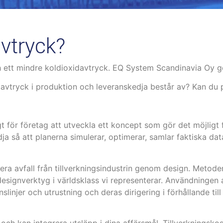
avtryck?
och ett mindre koldioxidavtryck. EQ System Scandinavia Oy g
idavtryck i produktion och leveranskedja består av? Kan du 
t för företag att utveckla ett koncept som gör det möjligt 
a så att planerna simulerar, optimerar, samlar faktiska da
ra avfall från tillverkningsindustrin genom design. Metoden
esignverktyg i världsklass vi representerar. Användningen a
onslinjer och utrustning och deras dirigering i förhållande til
 och kan integrera utsläpp i dina affärsmål. Tillverkningskos