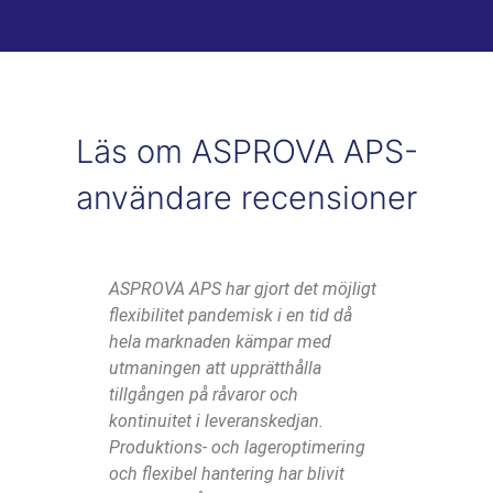
Läs om ASPROVA APS-
användare recensioner
ASPROVA APS har gjort det möjligt
ASPROVA
flexibilitet pandemisk i en tid då
möjlighe
hela marknaden kämpar med
teamexpe
utmaningen att upprätthålla
inte län
tillgången på råvaror och
plan" ut
kontinuitet i leveranskedjan.
planen o
Produktions- och lageroptimering
strategi
och flexibel hantering har blivit
föreslår r