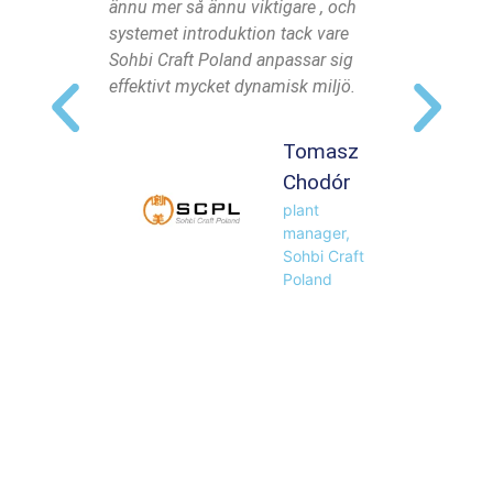
ännu mer så ännu viktigare , och
produkti
systemet introduktion tack vare
Designer
Sohbi Craft Poland anpassar sig
den som 
effektivt mycket dynamisk miljö.
celler ti
presente
produkt
Tomasz
tillväxtm
Chodór
återspeg
plant
organisa
manager,
Sohbi Craft
Poland