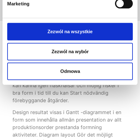
Marketing
Zezwól na wszystkie
Bedöm snabbt situationen
Zezwól na wybór
med tydlig visualisering
Odmowa
ASPROVA APS
visualiseringsverktyg genom du
kan känna igen flaskhalsar och möjlig risker I
bra form i tid till du kan Start nödvändig
förebyggande åtgärder.
Design resultat visas i Gantt -diagrammet i en
form som innehålla allmän presentation av allt
produktionsorder prestanda formning
aktiviteter. Diagram layout Gör det möjligt