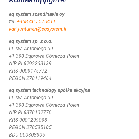
eq system scandinavia oy
tel.
+358 40 5570411
kari.juntunen@eqsystem.fi
eq system sp. z o.o.
ul. św. Antoniego 50
41-303 Dąbrowa Górnicza, Polen
NIP PL6292263139
KRS 0000175772
REGON 278119464
eq system technology spółka akcyjna
ul. św. Antoniego 50
41-303 Dąbrowa Górnicza, Polen
NIP PL6370102776
KRS
0001209003
REGON 270535105
BDO 000308806