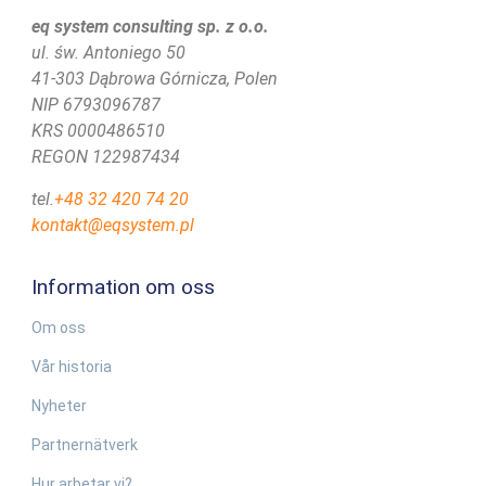
eq system consulting sp. z o.o.
ul. św. Antoniego 50
41-303 Dąbrowa Górnicza, Polen
NIP 6793096787
KRS 0000486510
REGON 122987434
tel.
+48 32 420 74 20
kontakt@eqsystem.pl
Information om oss
Om oss
Vår historia
Nyheter
Partnernätverk
Hur arbetar vi?