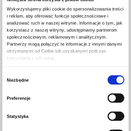
Wykorzystujemy pliki cookie do spersonalizowania treści
i reklam, aby oferować funkcje społecznościowe i
analizować ruch w naszej witrynie. Informacje o tym, jak
Kör simuleringarna och välj
korzystasz z naszej witryny, udostępniamy partnerom
det mest lämpliga
społecznościowym, reklamowym i analitycznym.
Partnerzy mogą połączyć te informacje z innymi danymi
produktionsplanscenariot
otrzymanymi od Ciebie lub uzyskanymi podczas
korzystania z ich usług.
ASPROVA APS
ger till dig möjlighet skapa
snabbt detaljerade vad händer om simuleringar.
Wybór
Kostnad, leveranstid, lagernivåer, potentiella
Niezbędne
zgody
flaskhalsar och många andra faktorer beaktas.
Simuleringar gör att du enkelt kan jämföra olika
schemaläggningsalternativ,
Preferencje
produktionsplaneringsmetoder och effekterna
av eventuella ändringar. Välj säkert de som bäst
Statystyka
passar ditt företags nuvarande affärsmål.