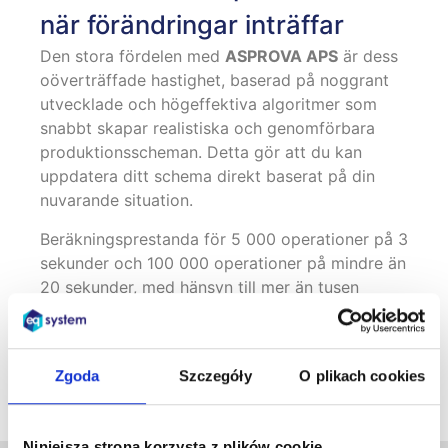
när förändringar inträffar
Den stora fördelen med
ASPROVA APS
är dess
oöverträffade hastighet, baserad på noggrant
utvecklade och högeffektiva algoritmer som
snabbt skapar realistiska och genomförbara
produktionsscheman. Detta gör att du kan
uppdatera ditt schema direkt baserat på din
nuvarande situation.
Beräkningsprestanda för 5 000 operationer på 3
sekunder och 100 000 operationer på mindre än
20 sekunder, med hänsyn till mer än tusen
parametrar i varje produktionsorder, set
ASPROVAn
värld den snabbaste produktion
designsystem.
Zgoda
Szczegóły
O plikach cookies
Niniejsza strona korzysta z plików cookie