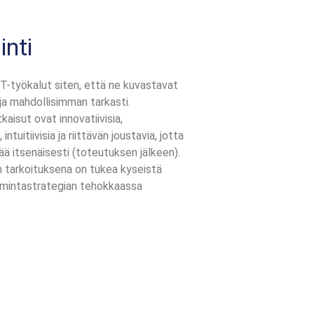
inti
-työkalut siten, että ne kuvastavat
ja mahdollisimman tarkasti.
isut ovat innovatiivisia,
 intuitiivisia ja riittävän joustavia, jotta
tää itsenäisesti (toteutuksen jälkeen).
n tarkoituksena on tukea kyseistä
oimintastrategian tehokkaassa