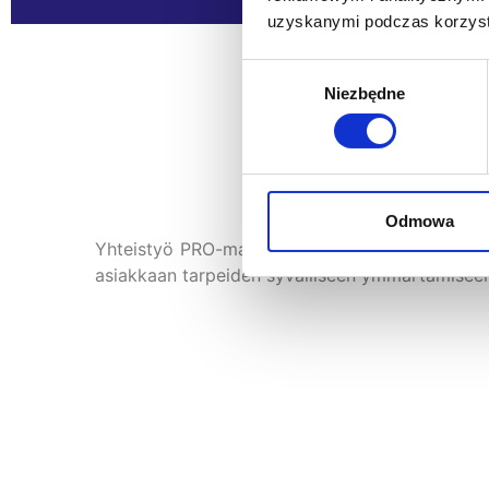
uzyskanymi podczas korzysta
Wybór
Niezbędne
zgody
Odmowa
Yhteistyö PRO-mallissa on omistettu projekteill
asiakkaan tarpeiden syvälliseen ymmärtämiseen 