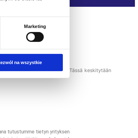
Marketing
ezwól na wszystkie
ysia ja räätälöityä ratkaisua. Tässä keskitytään
ana tutustumme tietyn yrityksen