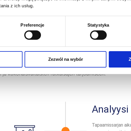
nia z ich usług.
Preferencje
Statystyka
PRO-malli - työmenetelmät
Zezwól na wybór
Z
e, jotka vaativat laajempaa lähestymistapaa, kattavaa analy
ja kokonaisvaltaisten ratkaisujen tarjoamiseen.
Analyysi
Tapaamissarjan aik