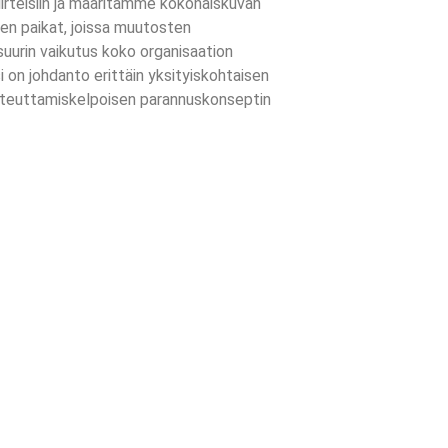
iirteisiin ja määritämme kokonaiskuvan
aen paikat, joissa muutosten
suurin vaikutus koko organisaation
i on johdanto erittäin yksityiskohtaisen
oteuttamiskelpoisen parannuskonseptin