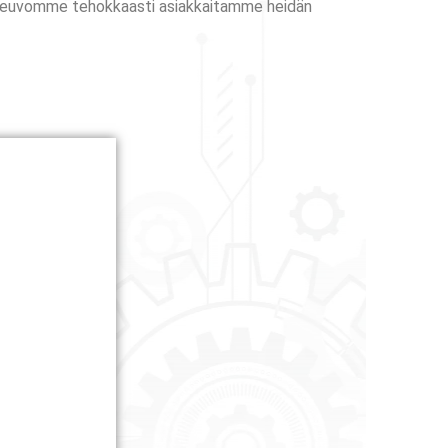
 neuvomme tehokkaasti asiakkaitamme heidän
saation
ottaa
taista
ossa
miemme