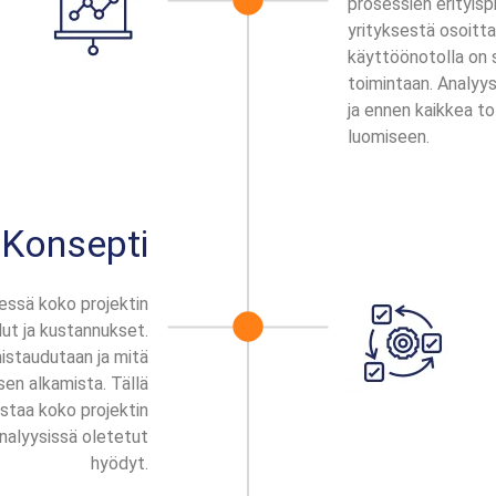
prosessien erityisp
yrityksestä osoitt
käyttöönotolla on 
toimintaan. Analyys
ja ennen kaikkea t
luomiseen.
Konsepti
ssä koko projektin
lut ja kustannukset.
istaudutaan ja mitä
sen alkamista. Tällä
staa koko projektin
nalyysissä oletetut
hyödyt.