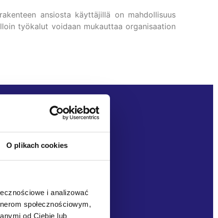
akenteen ansiosta käyttäjillä on mahdollisuus
lloin työkalut voidaan mukauttaa organisaation
a käyttöönotosta?
ista?
O plikach cookies
ołecznościowe i analizować
artnerom społecznościowym,
anymi od Ciebie lub