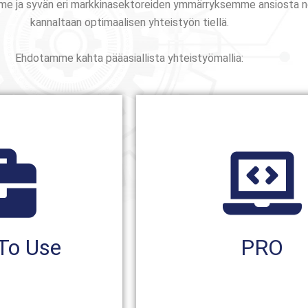
mme ja syvän eri markkinasektoreiden ymmärryksemme ansiosta
kannaltaan optimaalisen yhteistyön tiellä.
Ehdotamme kahta pääasiallista yhteistyömallia:
Lisää
ää
näkökohdat.
sa.
huomioon kaikki organi
isuja lyhyessä
lähestymistapaa, joka 
a käyttöön uusia
käytetään kokonaisval
To Use
PRO
nopeasti, jotta
toteutusstrategia, j
 tapa aktivoida
PRO-malli on järjestel