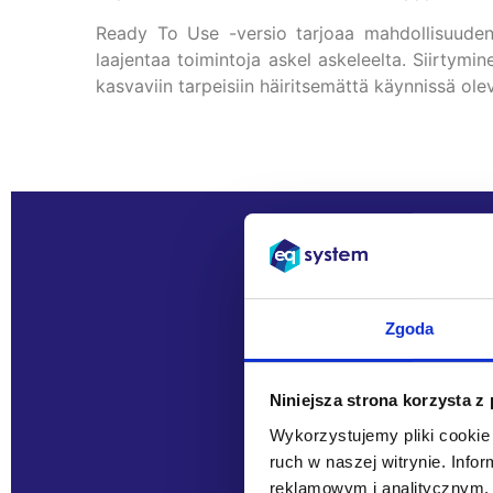
Ready To Use -versio tarjoaa mahdollisuuden 
laajentaa toimintoja askel askeleelta. Siirty
kasvaviin tarpeisiin häiritsemättä käynnissä ole
Oletko kiinnostu
Halu
Zgoda
Niniejsza strona korzysta z
Wykorzystujemy pliki cookie 
ruch w naszej witrynie. Inf
reklamowym i analitycznym. 