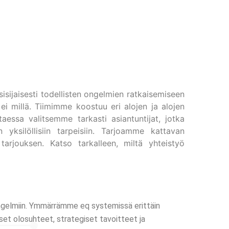
sijaisesti todellisten ongelmien ratkaisemiseen
 ei millä. Tiimimme koostuu eri alojen ja alojen
ttaessa valitsemme tarkasti asiantuntijat, jotka
 yksilöllisiin tarpeisiin. Tarjoamme kattavan
tarjouksen. Katso tarkalleen, miltä yhteistyö
n ongelmiin. Ymmärrämme eq systemissä erittäin
set olosuhteet, strategiset tavoitteet ja