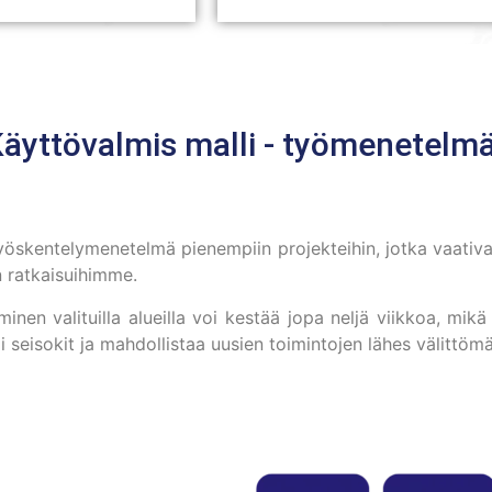
äyttövalmis malli - työmenetelm
työskentelymenetelmä pienempiin projekteihin, jotka vaativa
 ratkaisuihimme.
nen valituilla alueilla voi kestää jopa neljä viikkoa, mik
i seisokit ja mahdollistaa uusien toimintojen lähes välittöm