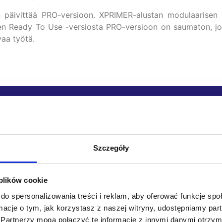
päivittää PRO-versioon. XPRIMER-alustan modulaarisen r
minen Ready To Use -versiosta PRO-versioon on saumaton, jo
vaa työtä.
nut standardoidun ratkaisun nopeast
atko tietää lisää Ready To Use -mall
Szczegóły
 plików cookie
Varaa aika
do spersonalizowania treści i reklam, aby oferować funkcje sp
ormacje o tym, jak korzystasz z naszej witryny, udostępniamy p
Partnerzy mogą połączyć te informacje z innymi danymi otrzym