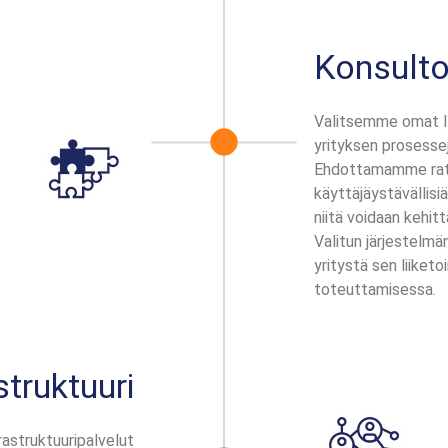
Konsulto
Valitsemme omat IT
yrityksen prosesse
Ehdottamamme ratka
käyttäjäystävällisiä,
niitä voidaan kehit
Valitun järjestelmä
yritystä sen liiket
toteuttamisessa.
struktuuri
astruktuuripalvelut