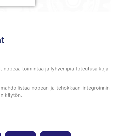
ät
t nopeaa toimintaa ja lyhyempiä toteutusaikoja.
ä mahdollistaa nopean ja tehokkaan integroinnin
än käytön.