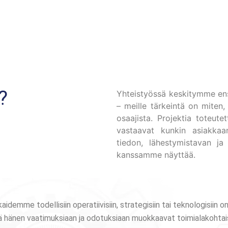
?
Yhteistyössä keskitymme ensi
– meille tärkeintä on miten,
osaajista. Projektia toteute
vastaavat kunkin asiakkaan
tiedon, lähestymistavan ja 
kanssamme näyttää.
idemme todellisiin operatiivisiin, strategisiin tai teknologisii
ttä hänen vaatimuksiaan ja odotuksiaan muokkaavat toimialakohtai