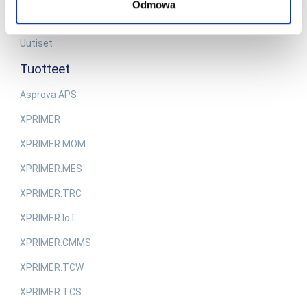
Odmowa
Henkilötietojen käsittely EQ System Group -yhtiöissä
Uutiset
Tuotteet
Asprova APS
XPRIMER
XPRIMER.MOM
XPRIMER.MES
XPRIMER.TRC
XPRIMER.IoT
XPRIMER.CMMS
XPRIMER.TCW
XPRIMER.TCS