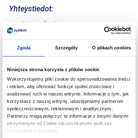
Yhteystiedot:
eq system scandinavia oy
tel.
+358 40 5570411
kari.juntunen@eqsystem.fi
Zgoda
Szczegóły
O plikach cookies
eq system sp. z o.o.
ul. św. Antoniego 50
41-303 Dąbrowa Górnicza, Puola
Niniejsza strona korzysta z plików cookie
NIP PL6292263139
KRS 0000175772
Wykorzystujemy pliki cookie do spersonalizowania treści
REGON 278119464
i reklam, aby oferować funkcje społecznościowe i
analizować ruch w naszej witrynie. Informacje o tym, jak
eq system technology spółka akcyjna
korzystasz z naszej witryny, udostępniamy partnerom
ul. św. Antoniego 50
społecznościowym, reklamowym i analitycznym.
41-303 Dąbrowa Górnicza, Puola
Partnerzy mogą połączyć te informacje z innymi danymi
NIP PL6370102776
otrzymanymi od Ciebie lub uzyskanymi podczas
KRS
0001209003
korzystania z ich usług.
REGON 270535105