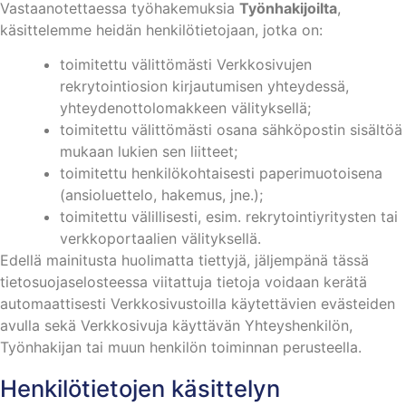
Vastaanotettaessa työhakemuksia
Työnhakijoilta
,
käsittelemme heidän henkilötietojaan, jotka on:
toimitettu välittömästi Verkkosivujen
rekrytointiosion kirjautumisen yhteydessä,
yhteydenottolomakkeen välityksellä;
toimitettu välittömästi osana sähköpostin sisältöä
mukaan lukien sen liitteet;
toimitettu henkilökohtaisesti paperimuotoisena
(ansioluettelo, hakemus, jne.);
toimitettu välillisesti, esim. rekrytointiyritysten tai
verkkoportaalien välityksellä.
Edellä mainitusta huolimatta tiettyjä, jäljempänä tässä
tietosuojaselosteessa viitattuja tietoja voidaan kerätä
automaattisesti Verkkosivustoilla käytettävien evästeiden
avulla sekä Verkkosivuja käyttävän Yhteyshenkilön,
Työnhakijan tai muun henkilön toiminnan perusteella.
Henkilötietojen käsittelyn