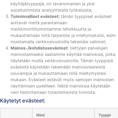
käyttäjätyyppejä, on tavanomainen ja yksi
suosituimmista analyyttisistä työkaluista;
Toiminnalliset evästeet:
tämän tyyppiset evästeet
auttavat meitä parantamaan
markkinointitoimintamme tehokkuutta ja
mukauttamaan niitä tarpeisiisi ja mieltymyksiisi, esim.
muistamalla verkkosivustoilla tekemäsi valinnat;
Mainos-/kohdistusevästeet
: tiettyjen palvelujen
mainostamiseksi saatamme käyttää mainoksia, jotka
näytetään muilla verkkosivustoilla. Tämän tyyppisiä
evästeitä käytetään tekemään mainosviesteistä
osuvampia ja mukauttamaan niitä mieltymystesi
mukaan. Evästeet estävät myös samojen mainosten
näyttämisen uudelleen. Näitä mainoksia käytetään
vain tiedottamaan toteutettavista toimista.
Käytetyt evästeet:
Nimi
Tyyppi