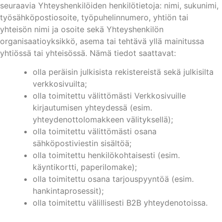
seuraavia Yhteyshenkilöiden henkilötietoja: nimi, sukunimi,
työsähköpostiosoite, työpuhelinnumero, yhtiön tai
yhteisön nimi ja osoite sekä Yhteyshenkilön
organisaatioyksikkö, asema tai tehtävä yllä mainitussa
yhtiössä tai yhteisössä. Nämä tiedot saattavat:
olla peräisin julkisista rekistereistä sekä julkisilta
verkkosivuilta;
olla toimitettu välittömästi Verkkosivuille
kirjautumisen yhteydessä (esim.
yhteydenottolomakkeen välityksellä);
olla toimitettu välittömästi osana
sähköpostiviestin sisältöä;
olla toimitettu henkilökohtaisesti (esim.
käyntikortti, paperilomake);
olla toimitettu osana tarjouspyyntöä (esim.
hankintaprosessit);
olla toimitettu välillisesti B2B yhteydenotoissa.