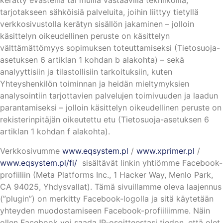
kerätty evästeillä tai muilla vastaavilla tekniikoilla,
tarjotakseen sähköisiä palveluita, joihin liittyy tietyllä
verkkosivustolla kerätyn sisällön jakaminen – jolloin
käsittelyn oikeudellinen peruste on käsittelyn
välttämättömyys sopimuksen toteuttamiseksi (Tietosuoja-
asetuksen 6 artiklan 1 kohdan b alakohta) – sekä
analyyttisiin ja tilastollisiin tarkoituksiin, kuten
Yhteyshenkilön toiminnan ja heidän mieltymyksien
analysointiin tarjottavien palvelujen toimivuuden ja laadun
parantamiseksi – jolloin käsittelyn oikeudellinen peruste on
rekisterinpitäjän oikeutettu etu (Tietosuoja-asetuksen 6
artiklan 1 kohdan f alakohta).
Verkkosivumme
www.eqsystem.pl
/
www.xprimer.pl
/
www.eqsystem.pl/fi/
sisältävät linkin yhtiömme Facebook-
profiiliin (Meta Platforms Inc., 1 Hacker Way, Menlo Park,
CA 94025, Yhdysvallat). Tämä sivuillamme oleva laajennus
(”plugin”) on merkitty Facebook-logolla ja sitä käytetään
yhteyden muodostamiseen Facebook-profiiliimme. Näin
ollen Facebook voi saada IP-osoitteestasi tiedon, että olet