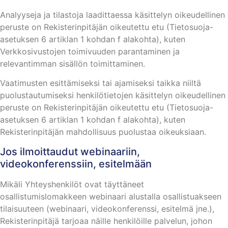
Analyyseja ja tilastoja laadittaessa käsittelyn oikeudellinen
peruste on Rekisterinpitäjän oikeutettu etu (Tietosuoja-
asetuksen 6 artiklan 1 kohdan f alakohta), kuten
Verkkosivustojen toimivuuden parantaminen ja
relevantimman sisällön toimittaminen.
Vaatimusten esittämiseksi tai ajamiseksi taikka niiltä
puolustautumiseksi henkilötietojen käsittelyn oikeudellinen
peruste on Rekisterinpitäjän oikeutettu etu (Tietosuoja-
asetuksen 6 artiklan 1 kohdan f alakohta), kuten
Rekisterinpitäjän mahdollisuus puolustaa oikeuksiaan.
Jos ilmoittaudut webinaariin,
videokonferenssiin, esitelmään
Mikäli Yhteyshenkilöt ovat täyttäneet
osallistumislomakkeen webinaari alustalla osallistuakseen
tilaisuuteen (webinaari, videokonferenssi, esitelmä jne.),
Rekisterinpitäjä tarjoaa näille henkilöille palvelun, johon