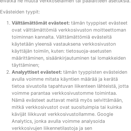
eivätkä ne muuta verkkoselaimen tai päälaitteen asetuksia.
Evästeiden tyypit:
Välttämättömät evästeet:
tämän tyyppiset evästeet
ovat välttämättömiä verkkosivuston moitteettoman
toiminnan kannalta. Välttämättömiä evästeitä
käytetään yleensä vastauksena verkkosivuston
käyttäjän toimiin, kuten: tietosuoja-asetusten
määrittäminen, sisäänkirjautuminen tai lomakkeiden
täyttäminen;
Analyyttiset evästeet
:
tämän tyyppisten evästeiden
avulla voimme mitata käyntien määrää ja kerätä
tietoa sivustolla tapahtuvan liikenteen lähteistä, jotta
voimme parantaa verkkosivustomme toimintaa.
Nämä evästeet auttavat meitä myös selvittämään,
mitkä verkkosivustot ovat suosituimpia tai kuinka
kävijät liikkuvat verkkosivustollamme. Google
Analytics, jonka avulla voimme analysoida
verkkosivujen liikennetilastoja ja sen