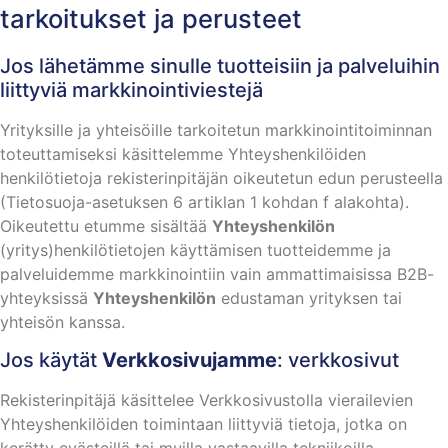
tarkoitukset ja perusteet
Jos lähetämme sinulle tuotteisiin ja palveluihin
liittyviä markkinointiviestejä
Yrityksille ja yhteisöille tarkoitetun markkinointitoiminnan
toteuttamiseksi käsittelemme Yhteyshenkilöiden
henkilötietoja rekisterinpitäjän oikeutetun edun perusteella
(Tietosuoja-asetuksen 6 artiklan 1 kohdan f alakohta).
Oikeutettu etumme sisältää
Yhteyshenkilön
(yritys)henkilötietojen käyttämisen tuotteidemme ja
palveluidemme markkinointiin vain ammattimaisissa B2B-
yhteyksissä
Yhteyshenkilön
edustaman yrityksen tai
yhteisön kanssa.
Jos käytät
Verkkosivujamme
: verkkosivut
Rekisterinpitäjä käsittelee Verkkosivustolla vierailevien
Yhteyshenkilöiden toimintaan liittyviä tietoja, jotka on