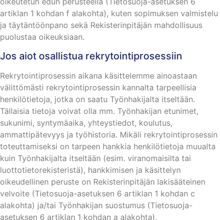
oikeutetun edun perusteella (Tietosuoja-asetuksen 6
artiklan 1 kohdan f alakohta), kuten sopimuksen valmistelu
ja täytäntöönpano sekä Rekisterinpitäjän mahdollisuus
puolustaa oikeuksiaan.
Jos aiot osallistua rekrytointiprosessiin
Rekrytointiprosessin aikana käsittelemme ainoastaan
välittömästi rekrytointiprosessin kannalta tarpeellisia
henkilötietoja, jotka on saatu Työnhakijalta itseltään.
Tällaisia tietoja voivat olla mm. Työnhakijan etunimet,
sukunimi, syntymäaika, yhteystiedot, koulutus,
ammattipätevyys ja työhistoria. Mikäli rekrytointiprosessin
toteuttamiseksi on tarpeen hankkia henkilötietoja muualta
kuin Työnhakijalta itseltään (esim. viranomaisilta tai
luottotietorekisteristä), hankkimisen ja käsittelyn
oikeudellinen peruste on Rekisterinpitäjän lakisääteinen
velvoite (Tietosuoja-asetuksen 6 artiklan 1 kohdan c
alakohta) ja/tai Työnhakijan suostumus (Tietosuoja-
asetuksen 6 artiklan 1 kohdan a alakohta).