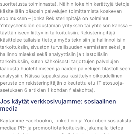
suoritetusta toiminnasta). Näihin lokeihin kerättyjä tietoja
käsitellään pääosin palvelujen toimittamista koskevan
sopimuksen – jonka Rekisterinpitäjä on solminut
Yhteyshenkilön edustaman yrityksen tai yhteisön kanssa –
täyttämiseen liittyviin tarkoituksiin. Rekisterinpitäjä
käsittelee tällaisia tietoja myös teknisiin ja hallinnollisiin
tarkoituksiin, sivuston turvallisuuden varmistamiseksi ja
hallinnoimiseksi sekä analyyttisiin ja tilastollisiin
tarkoituksiin, kuten sähköisesti tarjottujen palvelujen
laadusta huolehtimiseen ja näiden palvelujen tilastolliseen
analyysiin. Näissä tapauksissa käsittelyn oikeudellinen
peruste on rekisterinpitäjän oikeutettu etu (Tietosuoja-
asetuksen 6 artiklan 1 kohdan f alakohta).
Jos käytät verkkosivujamme: sosiaalinen
media
Käytämme Facebookin, LinkedInin ja YouTuben sosiaalista
mediaa PR- ja promootiotarkoituksiin, jakamalla tietoa