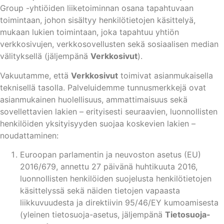
Group -yhtiöiden liiketoiminnan osana tapahtuvaan
toimintaan, johon sisältyy henkilötietojen käsittelyä,
mukaan lukien toimintaan, joka tapahtuu yhtiön
verkkosivujen, verkkosovellusten sekä sosiaalisen median
välityksellä (jäljempänä
Verkkosivut
).
Vakuutamme, että
Verkkosivut
toimivat asianmukaisella
teknisellä tasolla. Palveluidemme tunnusmerkkejä ovat
asianmukainen huolellisuus, ammattimaisuus sekä
sovellettavien lakien – erityisesti seuraavien, luonnollisten
henkilöiden yksityisyyden suojaa koskevien lakien –
noudattaminen:
Euroopan parlamentin ja neuvoston asetus (EU)
2016/679, annettu 27 päivänä huhtikuuta 2016,
luonnollisten henkilöiden suojelusta henkilötietojen
käsittelyssä sekä näiden tietojen vapaasta
liikkuvuudesta ja direktiivin 95/46/EY kumoamisesta
(yleinen tietosuoja-asetus, jäljempänä
Tietosuoja-