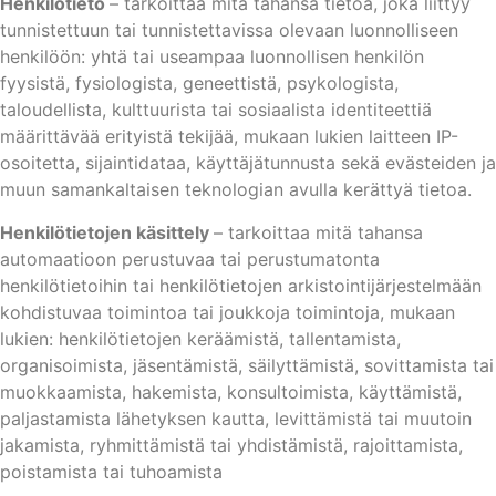
Henkilötieto
– tarkoittaa mitä tahansa tietoa, joka liittyy
tunnistettuun tai tunnistettavissa olevaan luonnolliseen
henkilöön: yhtä tai useampaa luonnollisen henkilön
fyysistä, fysiologista, geneettistä, psykologista,
taloudellista, kulttuurista tai sosiaalista identiteettiä
määrittävää erityistä tekijää, mukaan lukien laitteen IP-
osoitetta, sijaintidataa, käyttäjätunnusta sekä evästeiden ja
muun samankaltaisen teknologian avulla kerättyä tietoa.
Henkilötietojen käsittely
– tarkoittaa mitä tahansa
automaatioon perustuvaa tai perustumatonta
henkilötietoihin tai henkilötietojen arkistointijärjestelmään
kohdistuvaa toimintoa tai joukkoja toimintoja, mukaan
lukien: henkilötietojen keräämistä, tallentamista,
organisoimista, jäsentämistä, säilyttämistä, sovittamista tai
muokkaamista, hakemista, konsultoimista, käyttämistä,
paljastamista lähetyksen kautta, levittämistä tai muutoin
jakamista, ryhmittämistä tai yhdistämistä, rajoittamista,
poistamista tai tuhoamista