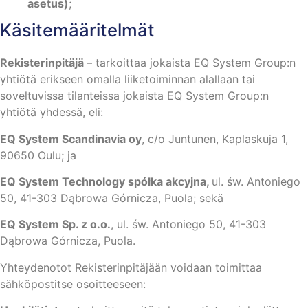
asetus)
;
Käsitemääritelmät
Rekisterinpitäjä
– tarkoittaa jokaista EQ System Group:n
yhtiötä erikseen omalla liiketoiminnan alallaan tai
soveltuvissa tilanteissa jokaista EQ System Group:n
yhtiötä yhdessä, eli:
EQ System Scandinavia oy
, c/o Juntunen, Kaplaskuja 1,
90650 Oulu; ja
EQ System Technology spółka akcyjna,
ul. św. Antoniego
50, 41-303 Dąbrowa Górnicza, Puola; sekä
EQ System Sp. z o.o.
, ul. św. Antoniego 50, 41-303
Dąbrowa Górnicza, Puola.
Yhteydenotot Rekisterinpitäjään voidaan toimittaa
sähköpostitse osoitteeseen: