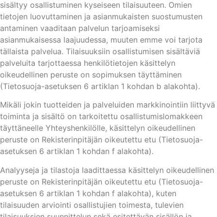
sisältyy osallistuminen kyseiseen tilaisuuteen. Omien
tietojen luovuttaminen ja asianmukaisten suostumusten
antaminen vaaditaan palvelun tarjoamiseksi
asianmukaisessa laajuudessa, muuten emme voi tarjota
tällaista palvelua. Tilaisuuksiin osallistumisen sisältäviä
palveluita tarjottaessa henkilötietojen käsittelyn
oikeudellinen peruste on sopimuksen täyttäminen
(Tietosuoja-asetuksen 6 artiklan 1 kohdan b alakohta).
Mikäli jokin tuotteiden ja palveluiden markkinointiin liittyvä
toiminta ja sisältö on tarkoitettu osallistumislomakkeen
täyttäneelle Yhteyshenkilölle, käsittelyn oikeudellinen
peruste on Rekisterinpitäjän oikeutettu etu (Tietosuoja-
asetuksen 6 artiklan 1 kohdan f alakohta).
Analyyseja ja tilastoja laadittaessa käsittelyn oikeudellinen
peruste on Rekisterinpitäjän oikeutettu etu (Tietosuoja-
asetuksen 6 artiklan 1 kohdan f alakohta), kuten
tilaisuuden arviointi osallistujien toimesta, tulevien
tilaisuuksien suunnittelun sekä esitettävän sisällön ja