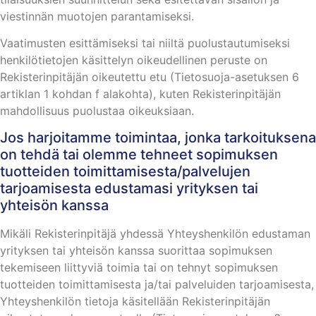
viestinnän muotojen parantamiseksi.
Vaatimusten esittämiseksi tai niiltä puolustautumiseksi
henkilötietojen käsittelyn oikeudellinen peruste on
Rekisterinpitäjän oikeutettu etu (Tietosuoja-asetuksen 6
artiklan 1 kohdan f alakohta), kuten Rekisterinpitäjän
mahdollisuus puolustaa oikeuksiaan.
Jos harjoitamme toimintaa, jonka tarkoituksena
on tehdä tai olemme tehneet sopimuksen
tuotteiden toimittamisesta/palvelujen
tarjoamisesta edustamasi yrityksen tai
yhteisön kanssa
Mikäli Rekisterinpitäjä yhdessä Yhteyshenkilön edustaman
yrityksen tai yhteisön kanssa suorittaa sopimuksen
tekemiseen liittyviä toimia tai on tehnyt sopimuksen
tuotteiden toimittamisesta ja/tai palveluiden tarjoamisesta,
Yhteyshenkilön tietoja käsitellään Rekisterinpitäjän