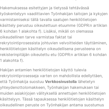
Hakemuksessa esitettyjen ja tietyssä tehtävässä
työskentelyyn vaadittavien Työnhakijan taitojen ja kykyjen
varmistamiseksi tällä tavalla saatujen henkilötietojen
käsittely perustuu oikeutettuun etuumme (GDPR:n artiklan
6 kohdan 1 alakohta f). Lisäksi, mikäli on olemassa
oikeudellinen tarve varmistaa faktat tai
rekrytointiprosessista johtuvien velvoitteiden täyttäminen,
henkilötietojen käsittelyn oikeudellisena perusteena on
rekisterinpitäjän oikeutettu etu (GDPR:n artiklan 6 kohdan
1 alakohta f).
Hakijan antamien henkilötietojen käyttö tulevia
rekrytointiprosesseja varten on mahdollista edellyttäen,
että Työnhakija suostuu
Verkkosivustolla
lähetetyn
yhteydenottolomakkeen, Työnhakijan hakemuksen tai
muiden asiakirjojen välityksellä annettujen henkilötietojen
käsittelyyn. Tässä tapauksessa henkilötietojen käsittelyn
oikeudellinen peruste on Työnhakijan antama suostumus