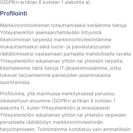
(GDPR:n artiklan 6 kohdan 1 alakohta a).
Profilointi
Markkinointitoiminnan toteuttamiseksi keräämme tietoja
Yhteyshenkilön asemaan/tehtävään liittyvistä
liiketoiminnan tarpeista markkinointiviestintämme
mukauttamiseksi sekä tuote- ja palvelutarjousten
räätälöimiseksi vastaamaan parhaalla mahdollisella tavalla
Yhteyshenkilön edustaman yhtiön tai yhteisön tarpeita.
Käsittelemme näitä tietoja IT-järjestelmissämme, jotka
tukevat tarjoamiemme palveluiden asianmukaista
suorittamista.
Profilointia, yllä mainitussa merkityksessä perustuu
oikeutettuun etuumme (GDPR:n artiklan 6 kohdan 1
alakohta f), kuten Yhteyshenkilön ja ensisijaisesti
Yhteyshenkilön edustaman yhtiön tai yhteisön tarpeiden
perusteella räätälöidyn markkinointiviestinnän
harjoittamiseen. Toimintamme kohdistuu vain ammatillisiin