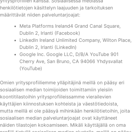
yritysprofiilien kanssa. Sosiaalisessa mediassa
henkilötietojen käsittelyn laajuuden ja tarkoituksen
määrittävät niiden palveluntarjoajat:
Meta Platforms Ireland4 Grand Canal Square,
Dublin 2, Irlanti (Facebook)
LinkedIn Ireland Unlimited Company, Wilton Place,
Dublin 2, Irlanti (LinkedIn)
Google Inc. Google LLC, D/B/A YouTube 901
Cherry Ave, San Bruno, CA 94066 Yhdysvallat
(YouTube)
Omien yritysprofiiliemme ylläpitäjinä meillä on pääsy eri
sosiaalisen median toimijoiden toimittamiin yleisiin
koontitilastoihin yritysprofiileissamme vierailevien
käyttäjien kiinnostuksen kohteista ja väestötiedoista,
mutta meillä ei ole pääsyä mihinkään henkilötietoihin, joita
sosiaalisen median palveluntarjoajat ovat käyttäneet
näiden tilastojen kokoamiseen. Mikäli käyttäjällä on oma