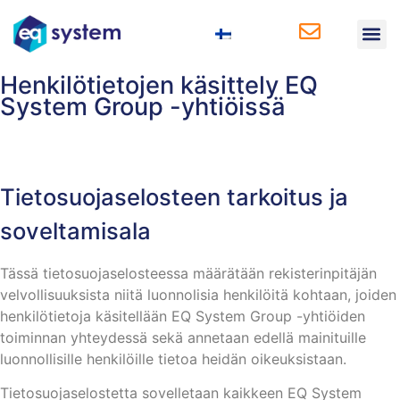
Liiketoiminta-
Henkilötietojen käsittely EQ
System Group -yhtiöissä
Tietosuojaselosteen tarkoitus ja
soveltamisala
Tässä tietosuojaselosteessa määrätään rekisterinpitäjän
velvollisuuksista niitä luonnolisia henkilöitä kohtaan, joiden
henkilötietoja käsitellään EQ System Group -yhtiöiden
toiminnan yhteydessä sekä annetaan edellä mainituille
luonnollisille henkilöille tietoa heidän oikeuksistaan.
Tietosuojaselostetta sovelletaan kaikkeen EQ System