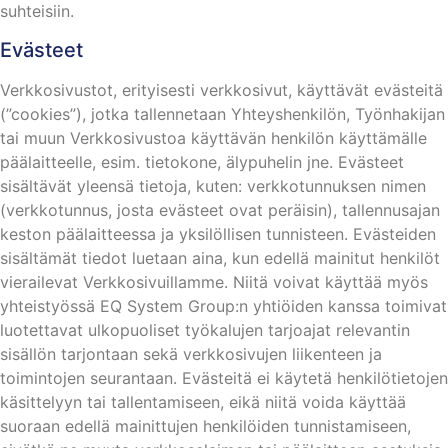
suhteisiin.
Evästeet
Verkkosivustot, erityisesti verkkosivut, käyttävät evästeitä
(”cookies”), jotka tallennetaan Yhteyshenkilön, Työnhakijan
tai muun Verkkosivustoa käyttävän henkilön käyttämälle
päälaitteelle, esim. tietokone, älypuhelin jne. Evästeet
sisältävät yleensä tietoja, kuten: verkkotunnuksen nimen
(verkkotunnus, josta evästeet ovat peräisin), tallennusajan
keston päälaitteessa ja yksilöllisen tunnisteen. Evästeiden
sisältämät tiedot luetaan aina, kun edellä mainitut henkilöt
vierailevat Verkkosivuillamme. Niitä voivat käyttää myös
yhteistyössä EQ System Group:n yhtiöiden kanssa toimivat
luotettavat ulkopuoliset työkalujen tarjoajat relevantin
sisällön tarjontaan sekä verkkosivujen liikenteen ja
toimintojen seurantaan. Evästeitä ei käytetä henkilötietojen
käsittelyyn tai tallentamiseen, eikä niitä voida käyttää
suoraan edellä mainittujen henkilöiden tunnistamiseen,