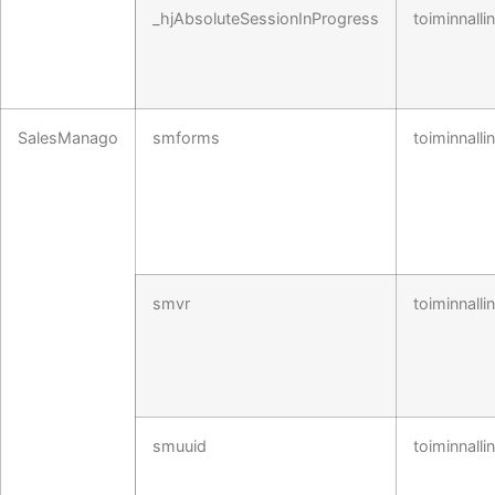
_hjAbsoluteSessionInProgress
toiminnalli
SalesManago
smforms
toiminnalli
smvr
toiminnalli
smuuid
toiminnalli