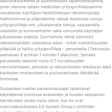
saavutuksistamme ja suunnitelluista tapahtumistamme,
joten olemme näiden medioiden yritysprofiileissamme
vierailevien käyttäjien henkilötietojen rekisterinpitäjä.
Hallinnoimme ja ylläpidämme näissä medioissa luotuja
yritysprofiileja mm. julkaisemalla tietoja, vastaamalla
viesteihin ja kommentteihin sekä valvomalla käyttäjien
julkaisemaa sisältöä. Suoritamme nämä toiminnot
rekisterinpitäjän oikeutetun edun – kuten mahdollisuuden
ylläpitää ja hallita yritysprofiileja – perusteella (Tietosuoja-
asetuksen 6 artiklan 1 kohdan f alakohta). Samalla
perusteella teemme myös ICT-turvallisuuden
varmistamiseen, petosten ja talousrikosten ehkäisyyn sekä
kanteiden nostamiseen ja puolustamiseen tähtäävää
toimintaa.
Sosiaalisen median palveluntarjoajat tallentavat
käyttäjiensä toimintaa evästeiden ja muiden vastaavien
tekniikoiden avulla myös silloin, kun he ovat
vuorovaikutuksessa EQ System Group:n yhtiöiden