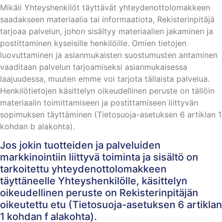
Mikäli Yhteyshenkilöt täyttävät yhteydenottolomakkeen
saadakseen materiaalia tai informaatiota, Rekisterinpitäjä
tarjoaa palvelun, johon sisältyy materiaalien jakaminen ja
postittaminen kyseisille henkilöille. Omien tietojen
luovuttaminen ja asianmukaisten suostumusten antaminen
vaaditaan palvelun tarjoamiseksi asianmukaisessa
laajuudessa, muuten emme voi tarjota tällaista palvelua.
Henkilötietojen käsittelyn oikeudellinen peruste on tällöin
materiaalin toimittamiseen ja postittamiseen liittyvän
sopimuksen täyttäminen (Tietosuoja-asetuksen 6 artiklan 1
kohdan b alakohta).
Jos jokin tuotteiden ja palveluiden
markkinointiin liittyvä toiminta ja sisältö on
tarkoitettu yhteydenottolomakkeen
täyttäneelle Yhteyshenkilölle, käsittelyn
oikeudellinen peruste on Rekisterinpitäjän
oikeutettu etu (Tietosuoja-asetuksen 6 artiklan
1 kohdan f alakohta).