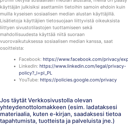
profiili tietyllä sosiaalisen median alustalla, meillä on pääsy
käyttäjän julkisiksi asettamiin tietoihin samoin ehdoin kuin
muilla kyseisen sosiaalisen median alustan käyttäjillä.
Lisätietoja käyttäjien tietosuojaan liittyvistä oikeuksista
liittyen sivustotilastojen tuottamiseen sekä
mahdollisuudesta käyttää niitä suoraan
vuorovaikutuksessa sosiaalisen median kanssa, saat
osoitteista:
Facebook:
https://www.facebook.com/privacy/exp
LinkedIn:
https://www.linkedin.com/legal/privacy-
policy?_l=pl_PL
YouTube:
https://policies.google.com/privacy
Jos täytät Verkkosivustolla olevan
yhteydenottolomakkeen (esim. ladataksesi
materiaalia, kuten e-kirjan, saadaksesi tietoa
tapahtumista, tuotteista ja palveluista jne.)