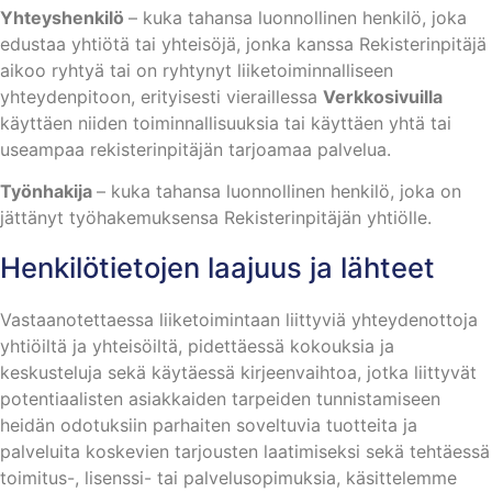
Yhteyshenkilö
– kuka tahansa luonnollinen henkilö, joka
edustaa yhtiötä tai yhteisöjä, jonka kanssa Rekisterinpitäjä
aikoo ryhtyä tai on ryhtynyt liiketoiminnalliseen
yhteydenpitoon, erityisesti vieraillessa
Verkkosivuilla
käyttäen niiden toiminnallisuuksia tai käyttäen yhtä tai
useampaa rekisterinpitäjän tarjoamaa palvelua.
Työnhakija
– kuka tahansa luonnollinen henkilö, joka on
jättänyt työhakemuksensa Rekisterinpitäjän yhtiölle.
Henkilötietojen laajuus ja lähteet
Vastaanotettaessa liiketoimintaan liittyviä yhteydenottoja
yhtiöiltä ja yhteisöiltä, pidettäessä kokouksia ja
keskusteluja sekä käytäessä kirjeenvaihtoa, jotka liittyvät
potentiaalisten asiakkaiden tarpeiden tunnistamiseen
heidän odotuksiin parhaiten soveltuvia tuotteita ja
palveluita koskevien tarjousten laatimiseksi sekä tehtäessä
toimitus-, lisenssi- tai palvelusopimuksia, käsittelemme