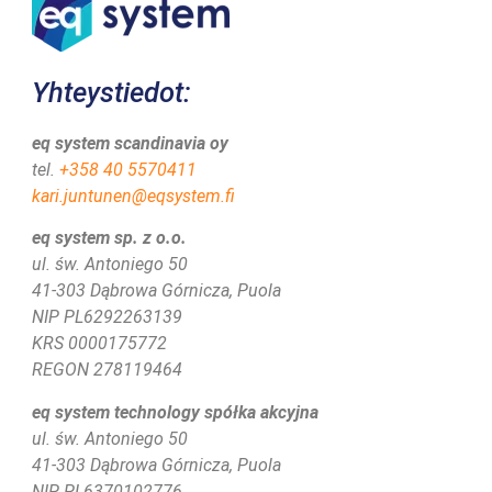
Yhteystiedot:
eq system scandinavia oy
tel.
+358 40 5570411
kari.juntunen@eqsystem.fi
eq system sp. z o.o.
ul. św. Antoniego 50
41-303 Dąbrowa Górnicza, Puola
NIP PL6292263139
KRS 0000175772
REGON 278119464
eq system technology spółka akcyjna
ul. św. Antoniego 50
41-303 Dąbrowa Górnicza, Puola
NIP PL6370102776