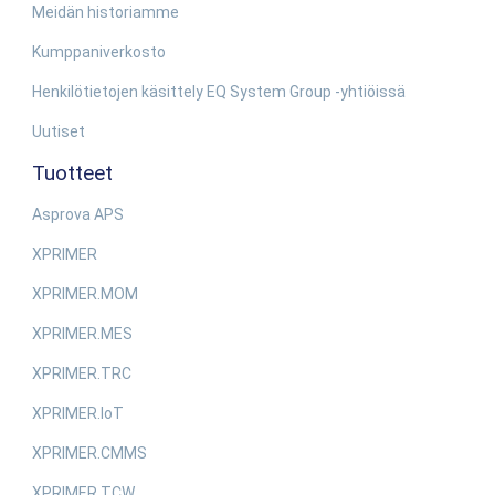
Meidän historiamme
Kumppaniverkosto
Henkilötietojen käsittely EQ System Group -yhtiöissä
Uutiset
Tuotteet
Asprova APS
XPRIMER
XPRIMER.MOM
XPRIMER.MES
XPRIMER.TRC
XPRIMER.IoT
XPRIMER.CMMS
XPRIMER.TCW