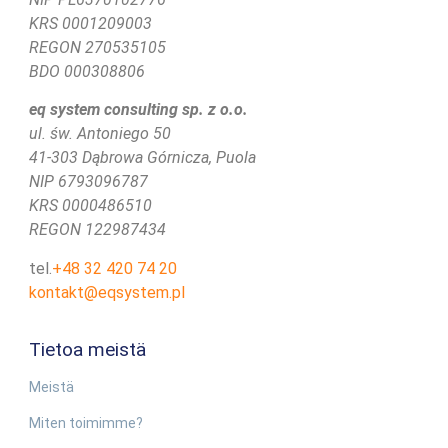
KRS
0001209003
REGON 270535105
BDO 000308806
eq system consulting sp. z o.o.
ul. św. Antoniego 50
41-303 Dąbrowa Górnicza, Puola
NIP 6793096787
KRS 0000486510
REGON 122987434
tel.
+48 32 420 74 20
kontakt@eqsystem.pl
Tietoa meistä
Meistä
Miten toimimme?