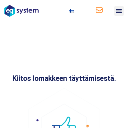
Liiketoiminta-
Kiitos lomakkeen täyttämisestä.