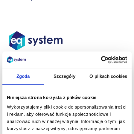
Yhteystiedot:
eq system scandinavia oy
Zgoda
Szczegóły
O plikach cookies
tel.
+358 40 5570411
kari.juntunen@eqsystem.fi
Niniejsza strona korzysta z plików cookie
eq system sp. z o.o.
Wykorzystujemy pliki cookie do spersonalizowania treści
ul. św. Antoniego 50
i reklam, aby oferować funkcje społecznościowe i
41-303 Dąbrowa Górnicza, Puola
analizować ruch w naszej witrynie. Informacje o tym, jak
NIP PL6292263139
korzystasz z naszej witryny, udostępniamy partnerom
KRS 0000175772