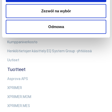
Tietoa meistä
Zezwól na wybór
Meistä
Miten toimimme?
Odmowa
Meidän historiamme
Kumppaniverkosto
Henkilötietojen käsittely EQ System Group -yhtiöissä
Uutiset
Tuotteet
Asprova APS
XPRIMER
XPRIMER.MOM
XPRIMER.MES