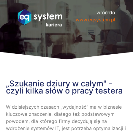
wróć do
www.eqsystem.pl
Dlaczego warto u nas pracować?
Aktualnie poszukujemy
„Szukanie dziury w całym" -
czyli kilka słów o pracy testera
W dzisiejszych czasach „wydajność” ma w biznesie
kluczowe znaczenie, dlatego też podstawowym
powodem, dla którego firmy decydują się na
wdrożenie systemów IT, jest potrzeba optymalizacji i