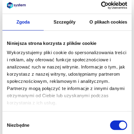
oprogramowania.
To świetna okazja, aby rozwinąć
swoje umiejętności i nauczyć się nowych rzeczy
.
Zgoda
Szczegóły
O plikach cookies
Na przestrzeni ostatnich lat dziedzina wiedzy
związana z testowaniem znacznie się rozwinęła i
powstało
wiele poziomów, typów i specjalizacji
, co
Niniejsza strona korzysta z plików cookie
zdecydowanie wpłynęło na postrzeganie wartości
Wykorzystujemy pliki cookie do spersonalizowania treści
testera oprogramowania w organizacji.
Testowanie
i reklam, aby oferować funkcje społecznościowe i
może być więc zawodem na całe życie
!
analizować ruch w naszej witrynie. Informacje o tym, jak
Praca na tym stanowisku może być także dobra
korzystasz z naszej witryny, udostępniamy partnerom
bazą, aby doskonalić swoje kompetencje w kierunku
społecznościowym, reklamowym i analitycznym.
pracy inżyniera zapewnienia jakości (QA Engineer),
Partnerzy mogą połączyć te informacje z innymi danymi
czy analityka.
otrzymanymi od Ciebie lub uzyskanymi podczas
korzystania z ich usług.
Zaczynając jako tester manualny możesz rozwijać się
w kierunku automatyzacji testów lub kontynuować
karierę testera manualnego i wraz ze zdobywanym
Wybór
Niezbędne
doświadczeniem awansować –
od stanowiska
zgody
juniora, przez seniora, aż po role liderskie i