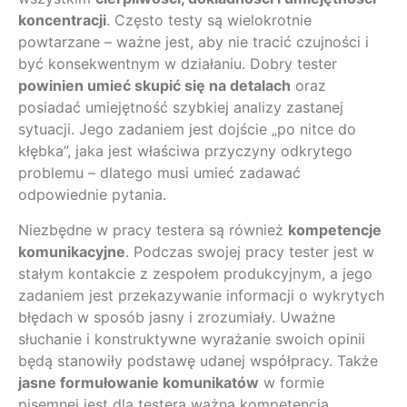
koncentracji
. Często testy są wielokrotnie
powtarzane – ważne jest, aby nie tracić czujności i
być konsekwentnym w działaniu. Dobry tester
powinien umieć skupić się na detalach
oraz
posiadać umiejętność szybkiej analizy zastanej
sytuacji. Jego zadaniem jest dojście „po nitce do
kłębka”, jaka jest właściwa przyczyny odkrytego
problemu – dlatego musi umieć zadawać
odpowiednie pytania.
Niezbędne w pracy testera są również
kompetencje
komunikacyjne
. Podczas swojej pracy tester jest w
stałym kontakcie z zespołem produkcyjnym, a jego
zadaniem jest przekazywanie informacji o wykrytych
błędach w sposób jasny i zrozumiały. Uważne
słuchanie i konstruktywne wyrażanie swoich opinii
będą stanowiły podstawę udanej współpracy. Także
jasne formułowanie komunikatów
w formie
pisemnej jest dla testera ważna kompetencją.