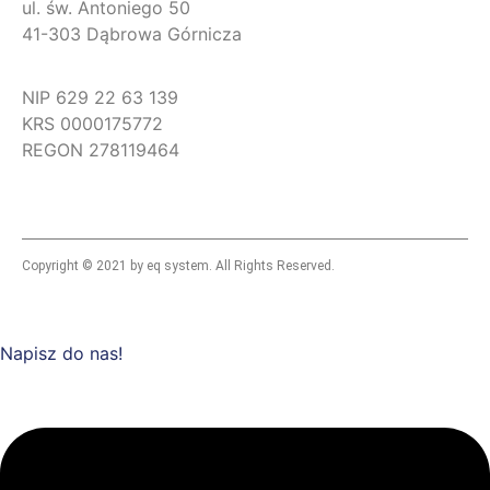
ul. św. Antoniego 50
41-303 Dąbrowa Górnicza
NIP 629 22 63 139
KRS 0000175772
REGON 278119464
Copyright © 2021 by eq system. All Rights Reserved.
Napisz do nas!