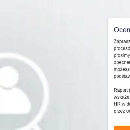
Ocena
Zaprasz
procesó
prosimy
obecnem
możesz 
podstaw
Raport 
wskaże 
HR w du
przez o